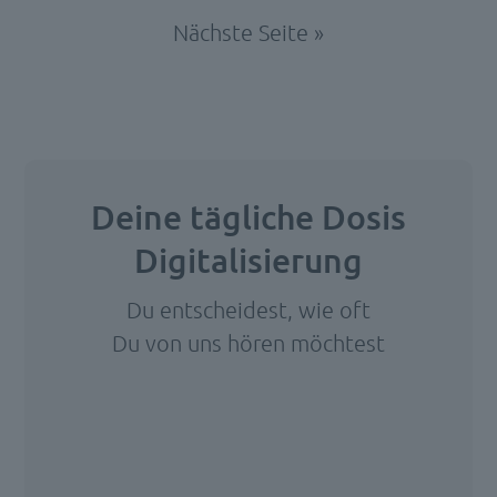
der
Nächste Seite »
Pflege
(strukturierte
Informationssammlung)
ist
ein
Instrument
Deine tägliche Dosis
der
Digitalisierung
Entbürokratisierung.
Pflegedokumentation
Du entscheidest, wie oft
ist
Du von uns hören möchtest
wichtig,
um
Wir
das
benötigen
Ihre
Vorgehen
Zustimmung,