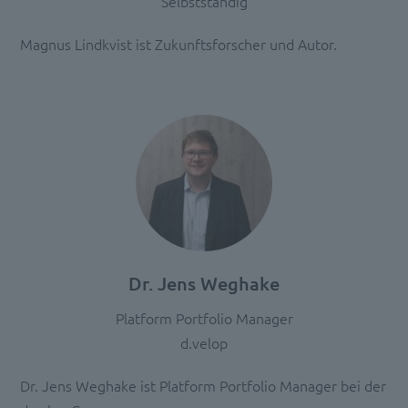
Selbstständig
Inhalte
anzuzeigen.
Magnus Lindkvist ist Zukunftsforscher und Autor.
Mehr
Informationen
Akzeptieren
powered
by
Usercentrics
Consent
Management
Platform
Dr. Jens Weghake
Platform Portfolio Manager
d.velop
Dr. Jens Weghake ist Platform Portfolio Manager bei der