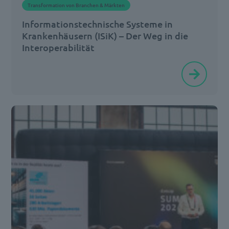
Transformation von Branchen & Märkten
Belegärzte
Informationstechnische Systeme in
bietet
Krankenhäusern (ISiK) – Der Weg in die
[…]
Interoperabilität
Der
medienbruchfreie
Datenaustausch
ist
ein
zentraler
Aspekt
zur
Förderung
der
Digitalisierung