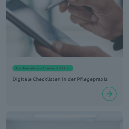
Transformation von Branchen & Märkten
Digitale Checklisten in der Pflegepraxis
In
einer
inspirierenden
Session
zeigten