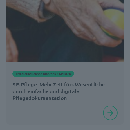
wir
die
zentralen
Vorteile
einer
digitalen
Erfassung
und
Transformation von Branchen & Märkten
Speicherung
SIS Pflege: Mehr Zeit fürs Wesentliche
von
durch einfache und digitale
[…]
Pflegedokumentation
Die
SIS
in