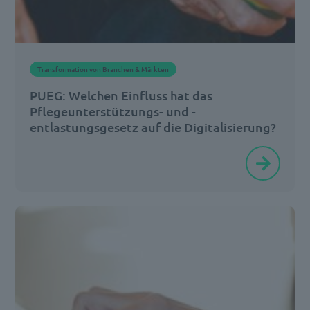
in
Regionen
im
Transformation von Branchen & Märkten
Wandel.
PUEG: Welchen Einfluss hat das
Während
Pflegeunterstützungs- und -
[…]
entlastungsgesetz auf die Digitalisierung?
Das
Pflegeunterstützungs-
und
-
entlastungsgesetz
(PUEG)
sowie
Pflegepersonal-