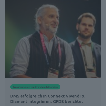
summit
2024
beleuchtete
Lars
von
Ohlen,
CIO
der
Universitätsmedizin
Greifswald,
zukunftsfähige
IT-
Transformation von Branchen & Märkten
Strategien
DMS erfolgreich in Connext Vivendi &
für
Diamant integrieren: GFDE berichtet
Krankenhäuser.