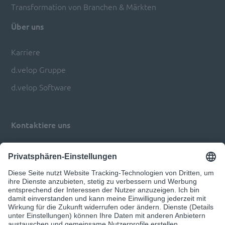
Transformation von Branchen & Märkten
Über uns
Karriere
d.velop Gruppe
d.velop Software
Kontaktiere uns
Impressum
Datenschutz