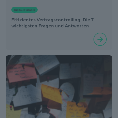
Digitaler Wandel
Effizientes Vertragscontrolling: Die 7
wichtigsten Fragen und Antworten
Menschen
streben
in
der
Regel
nach
Sicherheit.
Ein
großes
Risiko
einzugehen