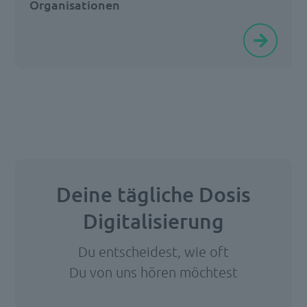
Organisationen
In
der
heutigen
schnelllebigen
Welt
ist
der
digitale
Wandel
Deine tägliche Dosis
nicht
Digitalisierung
mehr
aufhaltbar.
Du entscheidest, wie oft
Kunden
Du von uns hören möchtest
haben