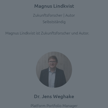
Service
Magnus Lindkvist
zu,
um
Zukunftsforscher | Autor
diese
Selbstständig
Inhalte
anzuzeigen.
Magnus Lindkvist ist Zukunftsforscher und Autor.
Mehr
Informationen
Akzeptieren
powered
by
Usercentrics
Consent
Management
Platform
Dr. Jens Weghake
Platform Portfolio Manager