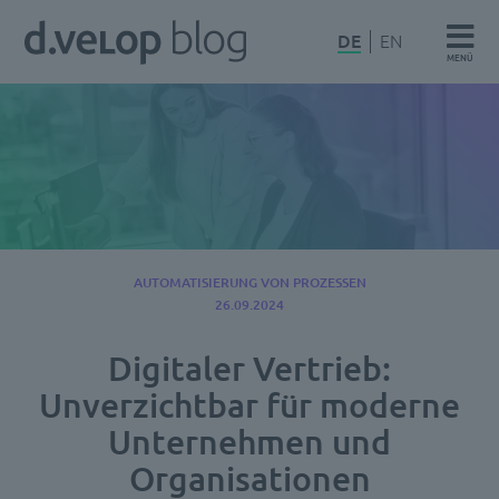
Zum
d.velop
DE
EN
Inhalt
MENÜ
Blog
springen
AUTOMATISIERUNG VON PROZESSEN
26.09.2024
Digitaler Vertrieb:
Unverzichtbar für moderne
Unternehmen und
Organisationen