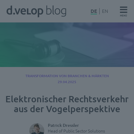
Zum
d.velop
DE
EN
Inhalt
MENÜ
Blog
springen
TRANSFORMATION VON BRANCHEN & MÄRKTEN
29.04.2025
Elektronischer Rechtsverkehr
aus der Vogelperspektive
Patrick Dressler
Head of Public Sector Solutions