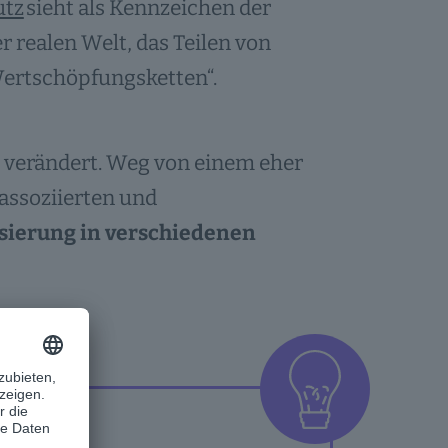
utz
sieht als Kennzeichen der
r realen Welt, das Teilen von
Wertschöpfungsketten“.
e verändert. Weg von einem eher
 assoziierten und
sierung in verschiedenen