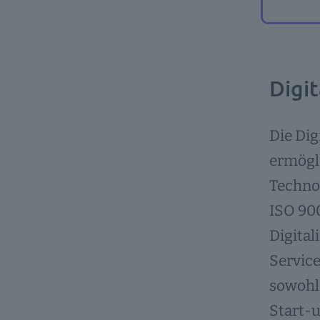
Digi
Die Dig
ermögli
Techno
ISO 90
Digita
Servic
sowohl 
Start-u