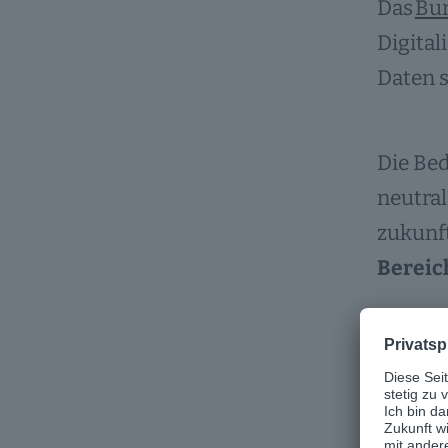
Das
Bun
Digital
Daten s
Die Bed
neutral
zukunft
Bereic