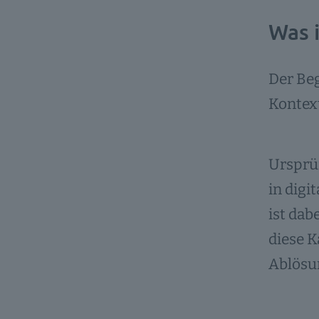
Was i
Der Beg
Kontex
Ursprü
in digi
ist dab
diese K
Ablösu