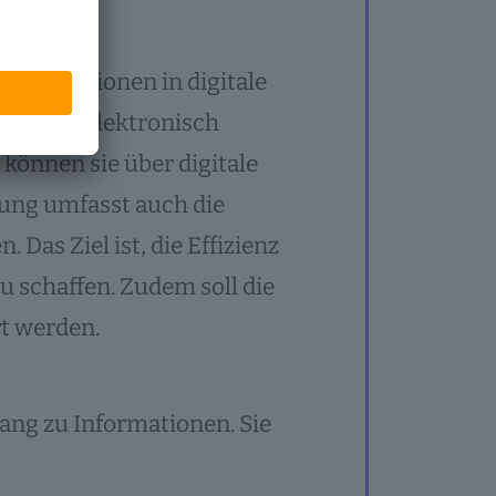
 Informationen in digitale
 Daten elektronisch
können sie über digitale
rung umfasst auch die
Das Ziel ist, die Effizienz
 schaffen. Zudem soll die
t werden.
gang zu Informationen. Sie