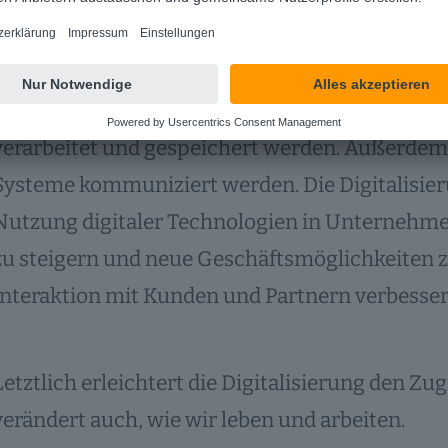
Definition Digitalisierung
Digitalisierung ist der Prozess, bei dem analoge
Formate umgewandelt werden. Dadurch können
verarbeitet und gespeichert werden. Außerdem 
Systeme kommuniziert werden. Die Digitalisie
Nutzung digitaler Technologien in Unternehmen. 
zu steigern und neue Geschäftsmöglichkeiten zu
Interaktion mit Kunden und Partnern verbesser
Letztlich erleichtert die Digitalisierung den Zu
verändert auch, wie wir leben und arbeiten.