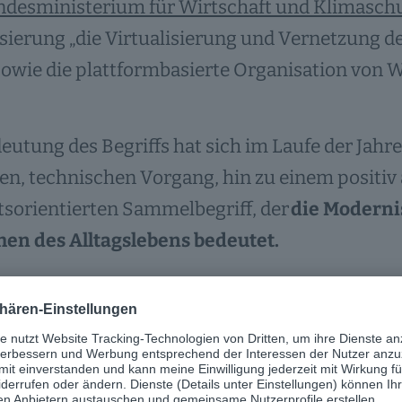
desministerium für Wirtschaft und Klimasch
isierung „die Virtualisierung und Vernetzung de
owie die plattformbasierte Organisation von 
eutung des Begriffs hat sich im Laufe der Jahr
en, technischen Vorgang, hin zu einem positiv
sorientierten Sammelbegriff, der
die Moderni
hen des Alltagslebens bedeutet.