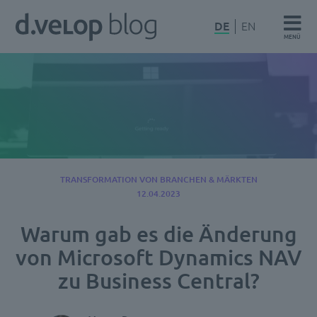
Zum
d.velop
DE
EN
Inhalt
MENÜ
Blog
springen
TRANSFORMATION VON BRANCHEN & MÄRKTEN
12.04.2023
Warum gab es die Änderung
von Microsoft Dynamics NAV
zu Business Central?