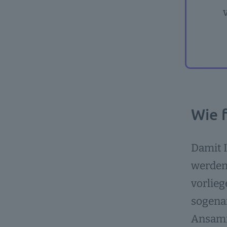
Wie 
Damit 
werden 
vorlieg
sogenan
Ansamml