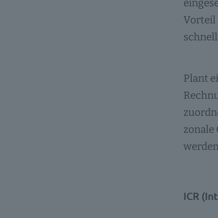
eingese
Vorteil
schnell
Plant 
Rechnu
zuordne
zonale 
werden.
ICR (In