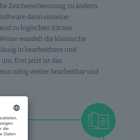
che Zeichenerkennung zu ändern.
Software dann einzelne
end zu logischen Sätzen
 Weise wandelt die klassische
ssig in bearbeitbare und
m. Erst jetzt ist das
enn nötig weiter bearbeitbar und