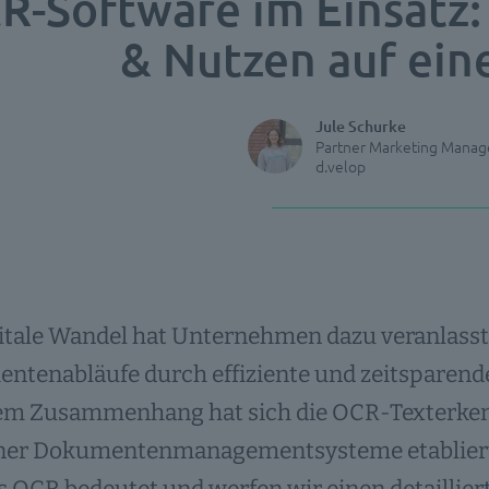
R-Software im Einsatz:
& Nutzen auf ein
Jule Schurke
Partner Marketing Manag
d.velop
itale Wandel hat Unternehmen dazu veranlasst, 
tenabläufe durch effiziente und zeitsparende
sem Zusammenhang hat sich die OCR-Texterkenn
er Dokumentenmanagementsysteme etabliert. I