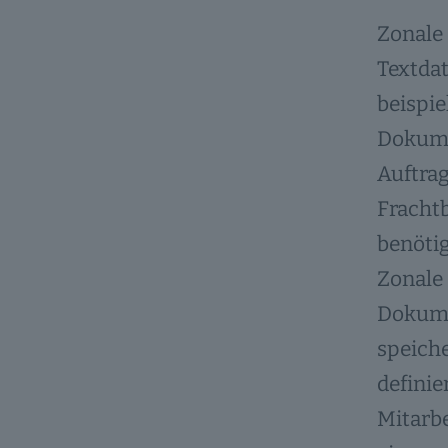
Zonale 
Textdat
beispie
Dokumen
Auftrag
Fracht
benöti
Zonale 
Dokumen
speiche
definie
Mitarb