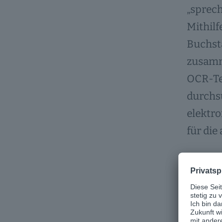
„sprec
Mithilf
Buchsta
zusamme
OCR-Te
durchsu
elektro
für die