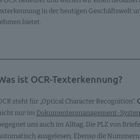
s OCR bedeutet und werfen wir einen detaillier
terkennung in der heutigen Geschäftswelt und
ehmen bietet.
Was ist OCR-Texterkennung?
OCR steht für „Optical Character Recognition“.
nicht nur im
Dokumentenmanagement-Syste
begegnet uns auch im Alltag. Die PLZ von Brie
automatisch ausgelesen. Ebenso die Nummerns