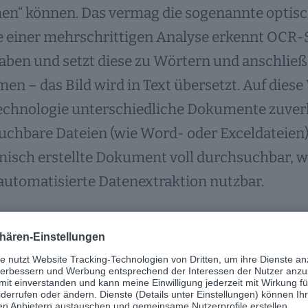
hen“ können. Das vermag die sogenannte optis
e einer mehrschrittigen Analyse erkennt OCR-
ben und setzt diese zu Wörtern und anschließ
n – das Bild wird in Text übersetzt. Auf diese
chnologie unterschiedliche Dokumente zuverlä
chbare Dateien (wie Word- oder Exceldateien) u
nisch erstellte Dokument voll durchsuchbar, w
 automatisierte Datenextraktion nutzbar.