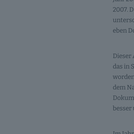
2007. D
untersc
eben D
Dieser 
das in 
worden
dem Na
Dokume
besser 
Im Jahr