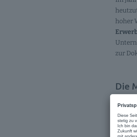
heutzut
hoher W
Erwerb
Untern
zur Do
Die 
In viel
im Intr