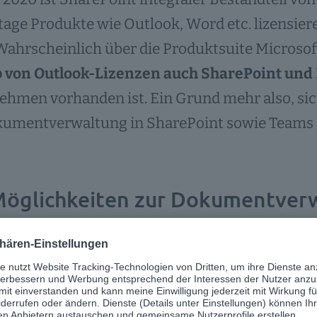
age Produkte wie Outlook, Word etc. lizensier
ahrscheinlich über die Produktsuite Microsoft
 von Outlook-Lizenzen auch SharePoint und
ehmen vorhanden ist. Ein Grund mehr also, si
kumentverwaltung in SharePoint sowie Teams
Möglichkeiten zur Dokumentverw
en Fällen öffnen Anwender morgens den Browse
anet, welches auf SharePoint basiert und unge