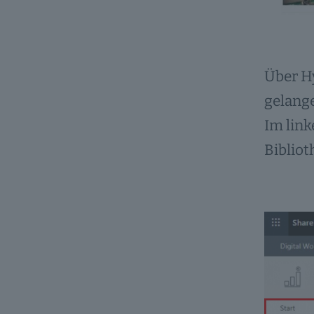
Über Hy
gelange
Im link
Bibliot