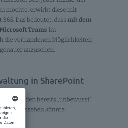
en möchte, erwirbt diese mit
 365. Das bedeutet, dass
mit dem
 Microsoft Teams
im
ch die vorhandenen Möglichkeiten
 genauer anzusehen.
altung in SharePoint
r und landen bereits „unbewusst“
fähr so aussehen könnte: