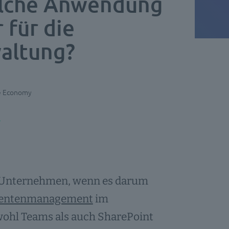
elche Anwendung
 für die
altung?
te Economy
le Unternehmen, wenn es darum
entenmanagement
im
ohl Teams als auch SharePoint