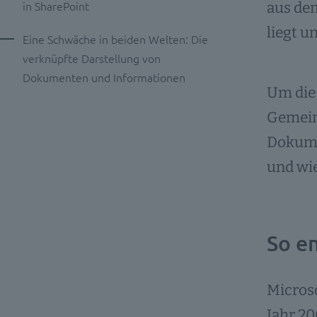
in SharePoint
aus dem
liegt u
Eine Schwäche in beiden Welten: Die
verknüpfte Darstellung von
Dokumenten und Informationen
Um die 
Gemein
Dokume
und wi
So e
Microso
Jahr 20