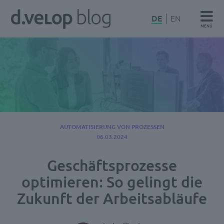
Zum
d.velop
DE
EN
Inhalt
MENÜ
Blog
springen
AUTOMATISIERUNG VON PROZESSEN
06.03.2024
Geschäftsprozesse
optimieren: So gelingt die
Zukunft der Arbeitsabläufe