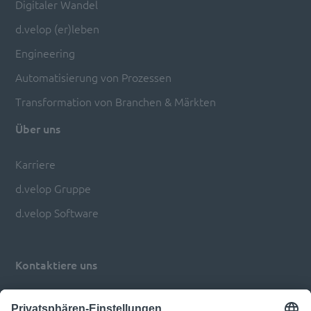
Digitaler Wandel
d.velop (er)leben
Engineering
Automatisierung von Prozessen
Transformation von Branchen & Märkten
Über uns
Karriere
d.velop Gruppe
d.velop Software
Kontaktiere uns