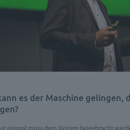
kann es der Maschine gelingen,
agen?
st einmal muss dem System beigebracht werden