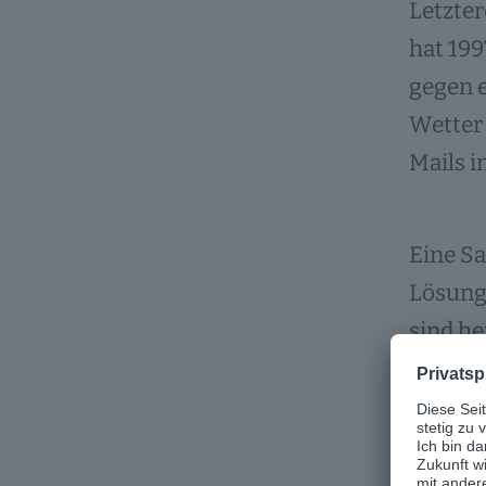
Letzter
hat 199
gegen e
Wetter
Mails 
Eine Sa
Lösung 
sind he
progra
Bis ein