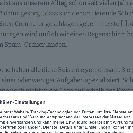
e ist aus unserem Alltag schon seit vielen Jah
7 dafür gesorgt, dass sich der amtierende Sc
inen Computer geschlagen geben musste [1], da
 morgen wird und ob wir einen Regenschirm br
im Spam-Ordner landen.
che haben alle diese Beispiele gemeinsam. Sie si
einer oder weniger Aufgaben spezialisiert. Sc
ute noch nicht in der Lage außerhalb des Kontex
mmiert wurden.
e „starke künstliche Intelligenz“ entsteht, die m