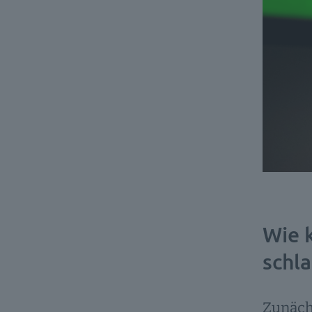
Wie 
schl
Zunäch