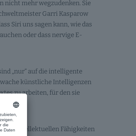
ren nicht mehr wegzudenken. Sie
hachweltmeister Garri Kasparow
ss Siri uns sagen kann, wie das
auchen oder dass nervige E-
nd „nur“ auf die intelligente
hwache künstliche Intelligenzen
tes zu arbeiten, für den sie
it den intellektuellen Fähigkeiten