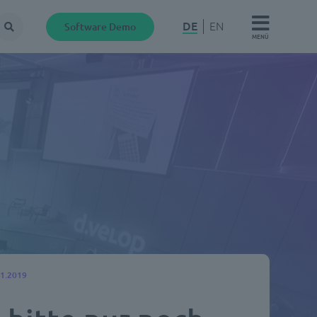
DE
EN
Software Demo
Suche
MENÜ
01.2019