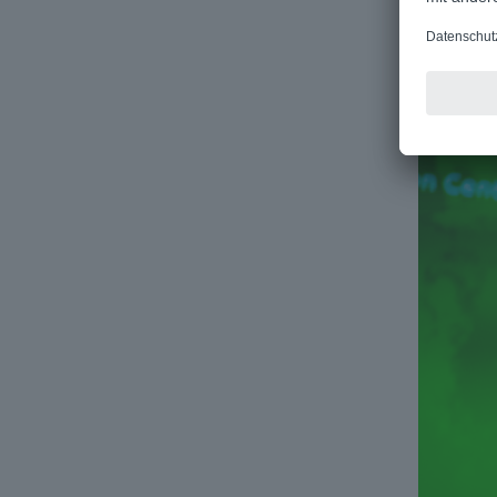
des Men
Inform