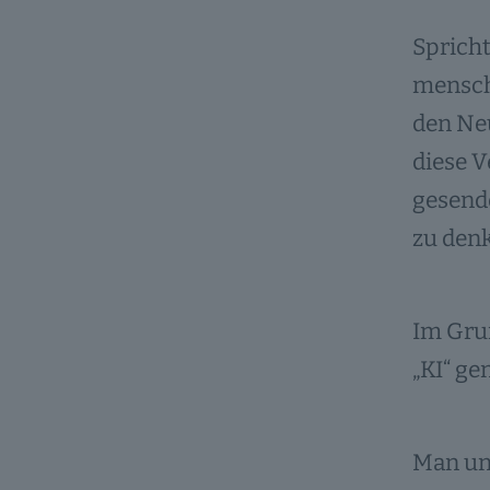
Spricht
menschl
den Neu
diese V
gesende
zu den
Im Gru
„KI“ g
Man unt