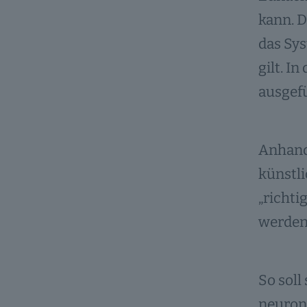
kann. D
das Sys
gilt. I
ausgefü
Anhand
künstl
„richti
werden
So soll
neurona