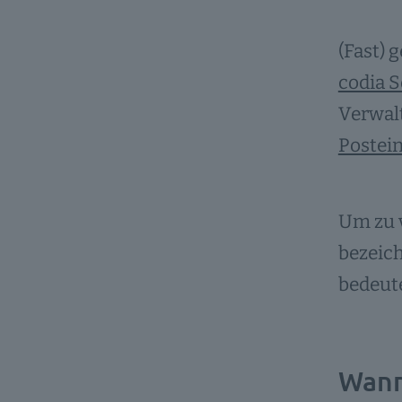
(Fast) 
codia 
Verwalt
Postei
Um zu v
bezeich
bedeut
Wann