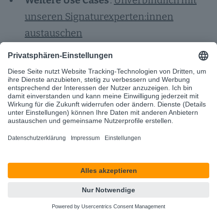
Weitere Use Cases
:
Unverbindlich mit
unseren Signaturexperten:innen
austauschen
💻 d.velop sign: E-Signatur
unverbindlich testen