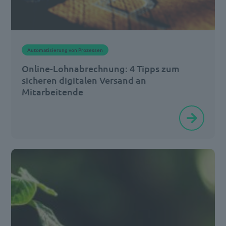
Smart
Working
steht
Automatisierung von Prozessen
für
Online-Lohnabrechnung: 4 Tipps zum
eine
sicheren digitalen Versand an
[…]
Mitarbeitende
Im
aktuellen
Koalitionsvertrag
heißt
es:
„Wir
wollen
das
Potenzial