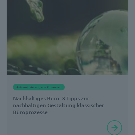
der Digitalisierung in
Staat
und
Gesellschaft
besser
nutzen.“
Das
betrifft
selbstverständlich
Automatisierung von Prozessen
auch
Nachhaltiges Büro: 3 Tipps zur
den
nachhaltigen Gestaltung klassischer
[…]
Büroprozesse
In
einer