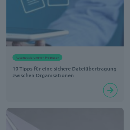
man
häufig
mehr
als
acht
Stunden
Automatisierung von Prozessen
pro
10 Tipps für eine sichere Dateiübertragung
Tag
zwischen Organisationen
[…]
Die
gemeinsame
Nutzung
von
Dateien,
auch