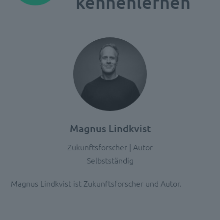
kennenlernen
Sie
die
Details
durch
und
stimmen
Sie
der
Nutzung
des
Service
Magnus Lindkvist
zu,
um
Zukunftsforscher | Autor
diese
Selbstständig
Inhalte
anzuzeigen.
Magnus Lindkvist ist Zukunftsforscher und Autor.
Mehr
Informationen