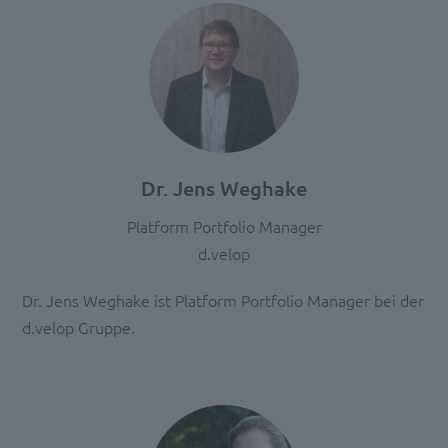
Akzeptieren
powered
by
Usercentrics
Consent
Management
Platform
Dr. Jens Weghake
Platform Portfolio Manager
d.velop
Dr. Jens Weghake ist Platform Portfolio Manager bei der
d.velop Gruppe.