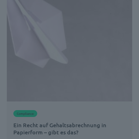
als
File
Sharing
bekannt,
hat
sich
zu
einer
alltäglichen
Praxis
innerhalb
von
Compliance
Geschäftsprozessen
Ein Recht auf Gehaltsabrechnung in
entwickelt,
Papierform – gibt es das?
[…]