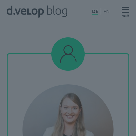
Zum
d.velop
DE
EN
Inhalt
MENÜ
Blog
springen