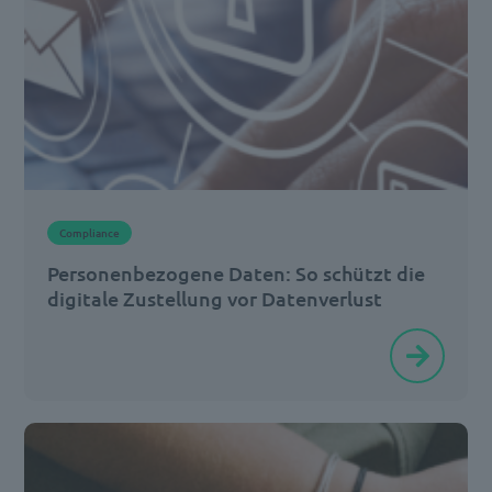
zeitaufwendig
und
für
Unternehmen
kostenintensiv,
sondern
ebenfalls
Compliance
sperrig
Personenbezogene Daten: So schützt die
für
digitale Zustellung vor Datenverlust
[…]
In
einer
digitalen
Welt
sind
personenbezogene