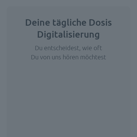
Blick
auf
Deine tägliche Dosis
die
Digitalisierung
monatliche
Lohn-
Du entscheidest, wie oft
oder
Du von uns hören möchtest
Gehaltsabrechnung.
Denn
Wir
am
benötigen
Ende
Ihre
des
Zustimmung,
[…]
um den
HubSpot
Forms-
Service zu
laden!