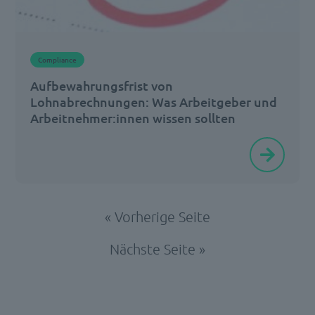
und
der
Versand
Compliance
sind
Aufbewahrungsfrist von
nicht
Lohnabrechnungen: Was Arbeitgeber und
[…]
Arbeitnehmer:innen wissen sollten
Für
viele
Arbeitnehmer:innen
ist
« Vorherige Seite
es
meist
Nächste Seite »
nur
ein
flüchtiger