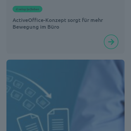
Bedeutung.
d.velop (er)leben
Doch
ActiveOffice-Konzept sorgt für mehr
was
Bewegung im Büro
[…]
Immer
mehr
Menschen
achten
im
Arbeitsalltag
auf
ihre
Gesundheit
–
schließlich
verbringt