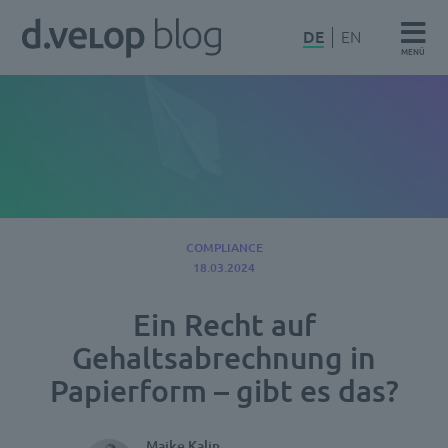
Zum
d.velop
DE
EN
Inhalt
MENÜ
Blog
springen
COMPLIANCE
18.03.2024
Ein Recht auf
Gehaltsabrechnung in
Papierform – gibt es das?
Maike Kalin