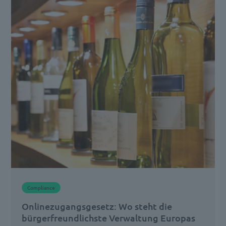
die
Einführung
moderner,
digitaler
Verwaltungsdienste.
Es
ersetzt
alte,
umständliche
Verfahren
durch
effizientere,
Compliance
elektronische
Onlinezugangsgesetz: Wo steht die
Lösungen.
bürgerfreundlichste Verwaltung Europas
Seit