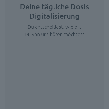
fundamentaler
Deine tägliche Dosis
Eingriff
Digitalisierung
in
die
Du entscheidest, wie oft
Verwaltungsorganisation.
Du von uns hören möchtest
Die
Aktenmäßigkeit
Wir
stellt
benötigen
Ihre
im
Zustimmung,
Endeffekt
um den
das
HubSpot
zentrale
Forms-
Service zu
[…]
laden!
Wir