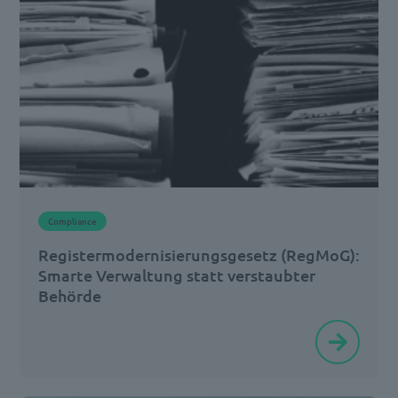
deutschen
Städten
und
Landkreisen
sind
oft
in
einer
Compliance
einzigen
Registermoder­nisierungsgesetz (RegMoG):
Verwaltung
Smarte Verwaltung statt verstaubter
[…]
Behörde
Die
öffentliche
Verwaltung
muss