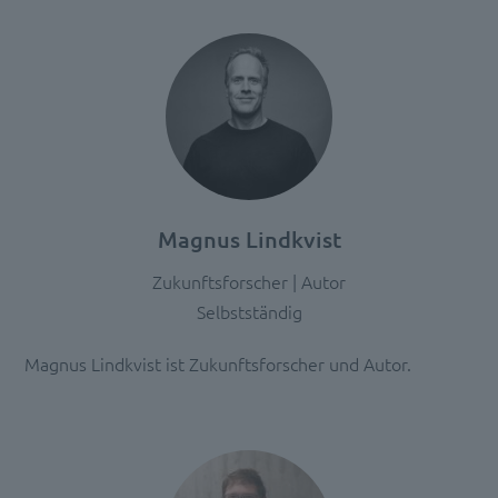
Details
durch
und
stimmen
Sie
der
Nutzung
des
Service
Magnus Lindkvist
zu,
um
Zukunftsforscher | Autor
diese
Selbstständig
Inhalte
anzuzeigen.
Magnus Lindkvist ist Zukunftsforscher und Autor.
Mehr
Informationen
Akzeptieren
powered