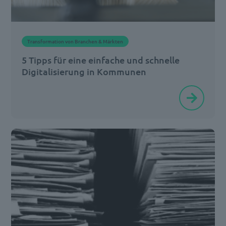
strategischer
Absichtserklärungen
zeigt
Transformation von Branchen & Märkten
sich
5 Tipps für eine einfache und schnelle
nun,
Digitalisierung in Kommunen
[…]
Die
Digitalisierung
von
Kommunen
ist
eine
große
Herausforderung,
denn
in