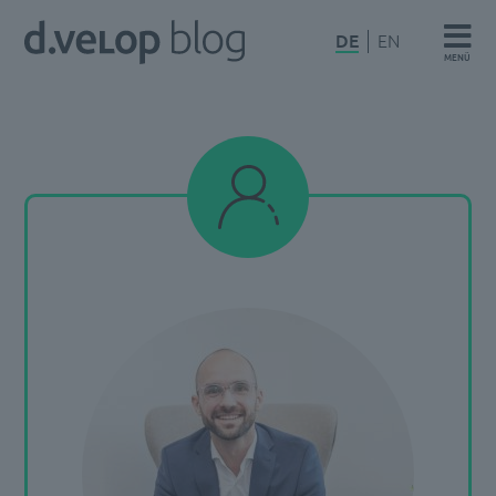
Zum
d.velop
DE
EN
Inhalt
MENÜ
Blog
springen