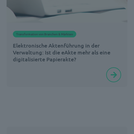
damalige
Kanzleramtsminister
Peter
Altmaier
Transformation von Branchen & Märkten
im
Elektronische Aktenführung in der
Jahr
Verwaltung: Ist die eAkte mehr als eine
[…]
digitalisierte Papierakte?
Mit
der
Umstellung
auf
die
eAkte
erfolgt
ein