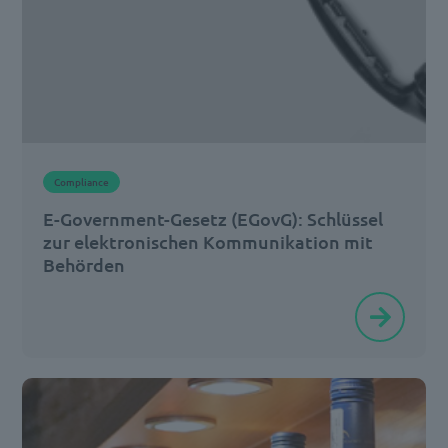
und
Sachbearbeiter
im
Arbeitsalltag
oft
nicht
Compliance
nur
E-Government-Gesetz (EGovG): Schlüssel
Zeit,
zur elektronischen Kommunikation mit
[…]
Behörden
Das
E-
Government-
Gesetz
(EGovG)
erleichtert