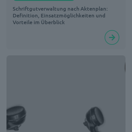
nimmt
Schriftgutverwaltung nach Aktenplan:
man
Definition, Einsatzmöglichkeiten und
[…]
Vorteile im Überblick
Viele
Minuten?
Oder
sogar
Stunden?
Die
Informationssuche
in
deutschen
Behörden
kostet
Sachbearbeiterinnen