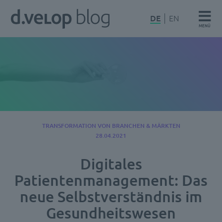
Zum
d.velop
DE
EN
Inhalt
MENÜ
Blog
springen
TRANSFORMATION VON BRANCHEN & MÄRKTEN
28.04.2021
Digitales
Patientenmanagement: Das
neue Selbstverständnis im
Gesundheitswesen