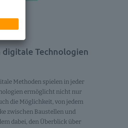
h digitale Technologien
itale Methoden spielen in jeder
hnologien ermöglicht nicht nur
uch die Möglichkeit, von jedem
cke zwischen Baustellen und
dem dabei, den Überblick über