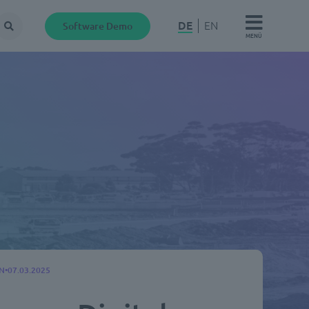
DE
EN
Software Demo
Suche
MENÜ
N
07.03.2025