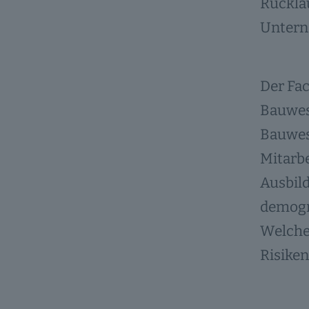
Rückläu
Untern
Der Fac
Bauwes
Bauwese
Mitarbe
Ausbild
demogra
Welche
Risike