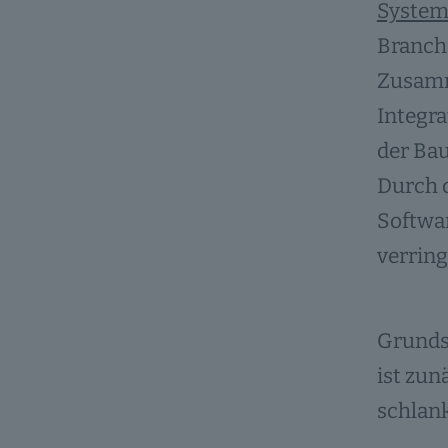
System
Branche
Zusamm
Integra
der Bau
Durch 
Softwar
verring
Grundsä
ist zun
schlank