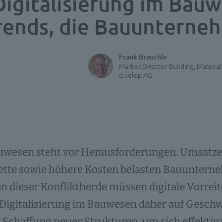
Digitalisierung im Bauw
rends, die Bauunterne
Frank Brauchle
Market Director Building, Materia
d.velop AG
uwesen steht vor Herausforderungen. Umsatze
ette sowie höhere Kosten belasten Bauunterne
n dieser Konfliktherde müssen digitale Vorrei
 Digitalisierung im Bauwesen daher auf Gesch
 Schaffung neuer Strukturen, um sich effektiv 