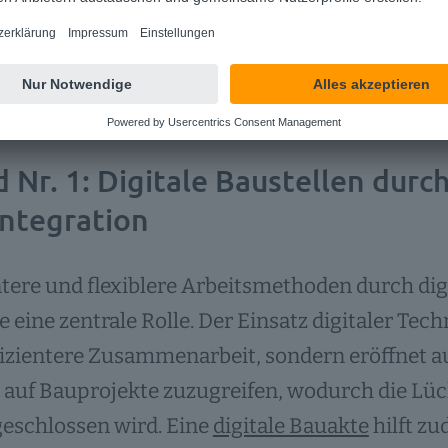
 Nr. 1: Digitale Baustellen durc
Integration
ntere und flexiblere Arbeitsmethoden durch dig
 eine zentrale Rolle. Der Einsatz digitaler Tec
fizientere Zusammenarbeit, sondern eröffnet a
 auf Bauprojekte zuzugreifen, wodurch die Lü
eschlossen wird. Eine
digitale Bauakte
hilft zu