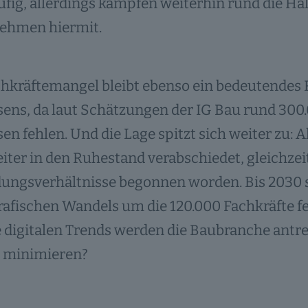
fig, allerdings kämpfen weiterhin rund die Häl
ehmen hiermit.
hkräftemangel bleibt ebenso ein bedeutendes Ri
ens, da laut Schätzungen der IG Bau rund 300
n fehlen. Und die Lage spitzt sich weiter zu: 
iter in den Ruhestand verabschiedet, gleichzei
ungsverhältnisse begonnen worden. Bis 2030 s
fischen Wandels um die 120.000 Fachkräfte fehl
 digitalen Trends werden die Baubranche antr
n minimieren?