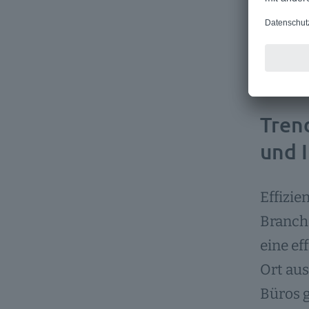
Trend
und 
Effizie
Branche
eine ef
Ort aus
Büros g