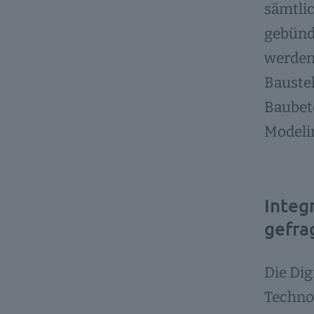
sämtlic
gebünde
werden 
Baustel
Baubete
Modeli
Integ
gefra
Die Dig
Techno