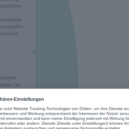
ionssichere
berechtigte
n zugreifen
emporären
austelle –
beiten. So
e Versionen
ach
esem Fall
erall auf