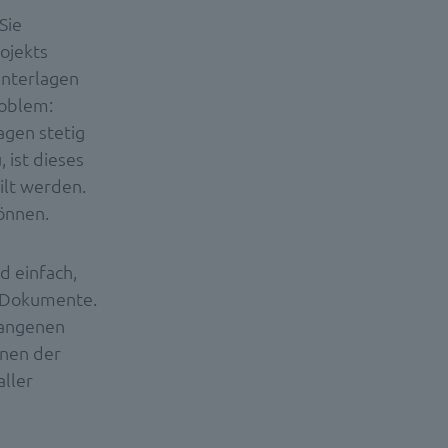
Sie
ojekts
Unterlagen
roblem:
gen stetig
 ist dieses
ilt werden.
können.
d einfach,
r Dokumente.
egangenen
nnen der
aller