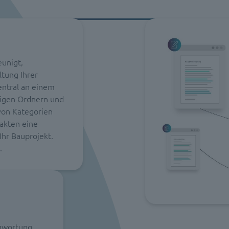
unigt,
ltung Ihrer
entral an einem
ligen Ordnern und
von Kategorien
uakten eine
Ihr Bauprojekt.
.
agwortung