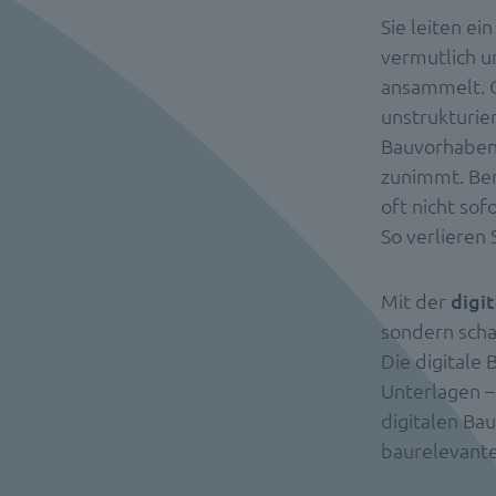
Sie leiten ei
vermutlich u
ansammelt. O
unstrukturie
Bauvorhaben
zunimmt. Ben
oft nicht so
So verlieren 
Mit der
digi
sondern scha
Die digitale 
Unterlagen – 
digitalen Bau
baurelevante