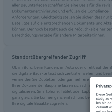
aller Bauunterlagen schaffen Sie eine Basis für die revis
Dokumentenarchivierung und erfüllen die Compliance-
Anforderungen. Gleichzeitig stellen Sie sicher, dass nur 
Beteiligte auf die entsprechenden Dokumente und Akte
können. Dennoch besteht auch die Möglichkeit einer t
Berechtigungsvergabe für andere Mitarbeiter:innen.
Standortübergreifender Zugriff
Ob im Büro, beim Kunden, im Auto oder direkt auf der B
die digitale Bauakte lässt sich zentral einsehen und bear
vermeiden Sie Dubletten oder gar mehrere verschieden
Ihrer Dokumente. Baupläne lassen sich schnell und einf
digitalisieren. Smartphone, Tablet oder Laptop – ist in di
ganz gleich. Sie können ganz einfach und bequem von üb
Ihre digitale Bauakte zugreifen.