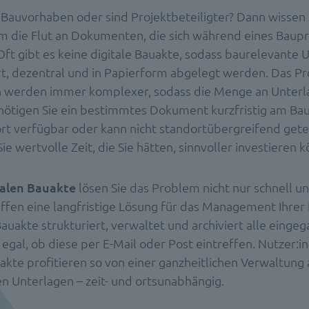
n Bauvorhaben oder sind Projektbeteiligter? Dann wissen 
m die Flut an Dokumenten, die sich während eines Baupr
ft gibt es keine digitale Bauakte, sodass baurelevante 
rt, dezentral und in Papierform abgelegt werden. Das P
 werden immer komplexer, sodass die Menge an Unterla
ötigen Sie ein bestimmtes Dokument kurzfristig am Bau,
fort verfügbar oder kann nicht standortübergreifend gete
Sie wertvolle Zeit, die Sie hätten, sinnvoller investieren 
talen Bauakte
lösen Sie das Problem nicht nur schnell un
ffen eine langfristige Lösung für das Management Ihre
Bauakte strukturiert, verwaltet und archiviert alle eing
egal, ob diese per E-Mail oder Post eintreffen. Nutzer:i
akte profitieren so von einer ganzheitlichen Verwaltung 
n Unterlagen – zeit- und ortsunabhängig.