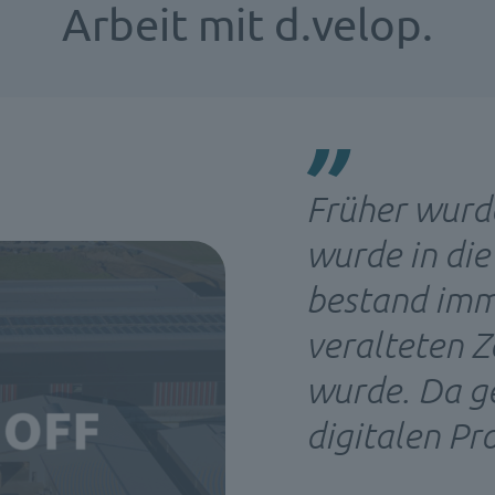
Arbeit mit d.velop.
Früher wurde
wurde in die
bestand imme
veralteten Z
wurde. Da ge
digitalen Pro