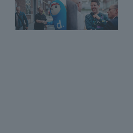
KONTAKT
Jetzt d.velop Partner werden
Du hast Fragen oder Interesse an Partnerschaft.