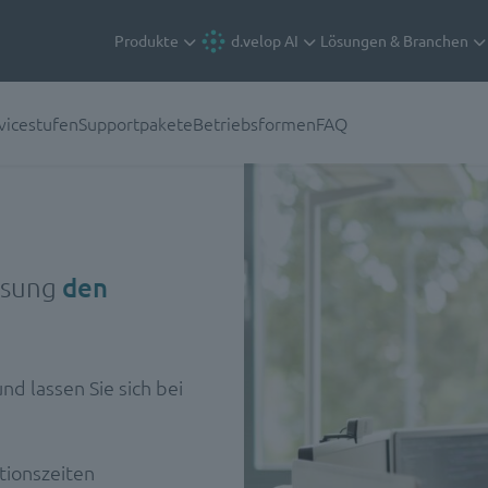
Produkte
d.velop AI
Lösungen & Branchen
vicestufen
Supportpakete
Betriebsformen
FAQ
ösung
den
nd lassen Sie sich bei
tionszeiten