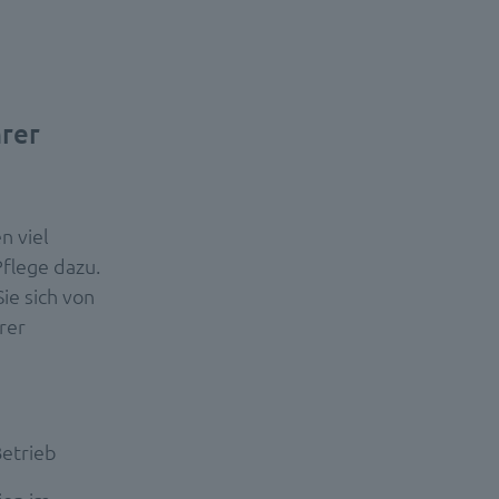
hrer
n viel
flege dazu.
ie sich von
rer
Betrieb