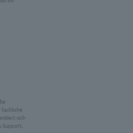
ion im
die
 fachliche
ntiert sich
s Support,