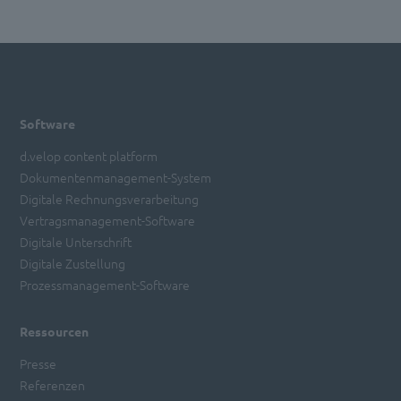
Software
d.velop content platform
Dokumentenmanagement-System
Digitale Rechnungsverarbeitung
Vertragsmanagement-Software
Digitale Unterschrift
Digitale Zustellung
Prozessmanagement-Software
Ressourcen
Presse
Referenzen