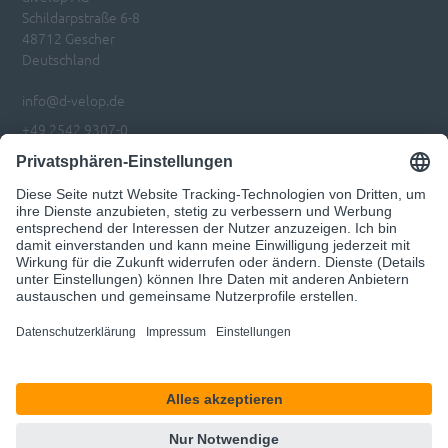
Schildarpstraße 6-8
48712 Gescher
Deutschland
info@d-velop.de
+49 2542 9307-0
Impressum
Datenschutz
Privatsphären-Einstellungen anpassen
Code of Conduct
© 2026 d.velop
Unser Angebot richtet sich ausschließlich an Geschäftskunden.