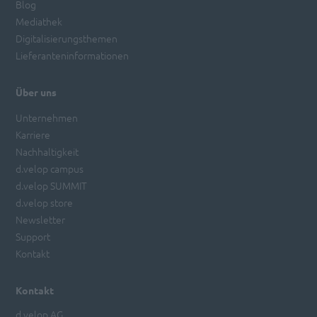
Blog
Mediathek
Digitalisierungsthemen
Lieferanteninformationen
Über uns
Unternehmen
Karriere
Nachhaltigkeit
d.velop campus
d.velop SUMMIT
d.velop store
Newsletter
Support
Kontakt
Kontakt
d.velop AG