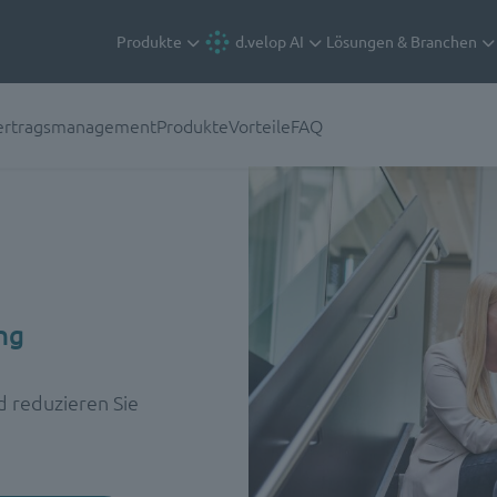
Produkte
d.velop AI
Lösungen & Branchen
Vertragsmanagement
Produkte
Vorteile
FAQ
ng
d reduzieren Sie