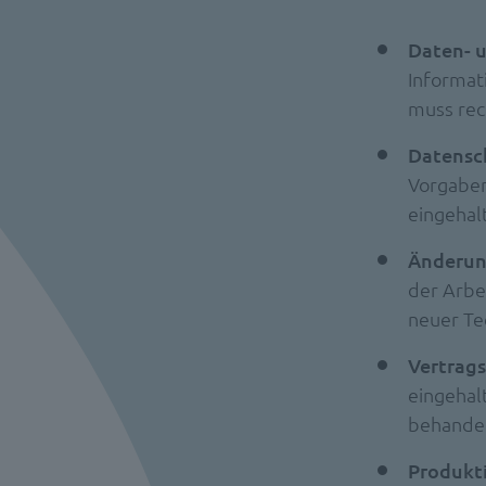
Daten- u
Informat
muss rec
Datensc
Vorgaben
eingehal
Änderun
der Arbe
neuer Te
Vertrag
eingehal
behandel
Produkti