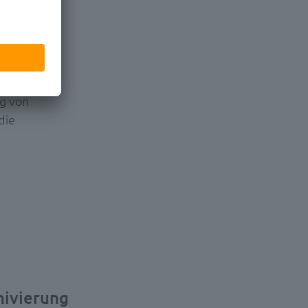
htbare
zu Kunden,
g von
die
hivierung