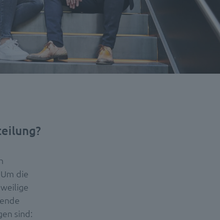
teilung?
h
. Um die
eweilige
lgende
gen sind: