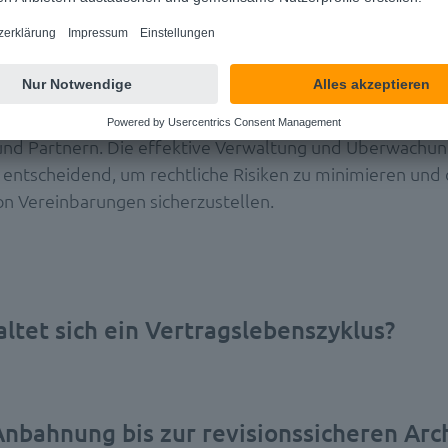
überwachung als Kerntätigkeit in der
teilung
d in
Rechtsabteilungen
von Unternehmen eine unverzic
r die Geschäftsabwicklung. Sie regeln die Beziehungen 
und Partnern. Die effektive Verwaltung und Überwachun
t entscheidend, um rechtliche Risiken zu minimieren und 
on Vereinbarungen sicherzustellen.
ltet sich ein Vertragslebenszyklus?
Anbahnung bis zur revisionssicheren Arc