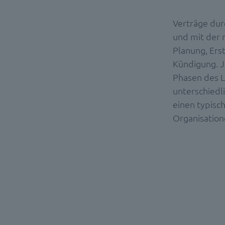
Verträge dur
und mit der 
Planung, Ers
Kündigung. J
Phasen des L
unterschiedl
einen typisc
Organisatione