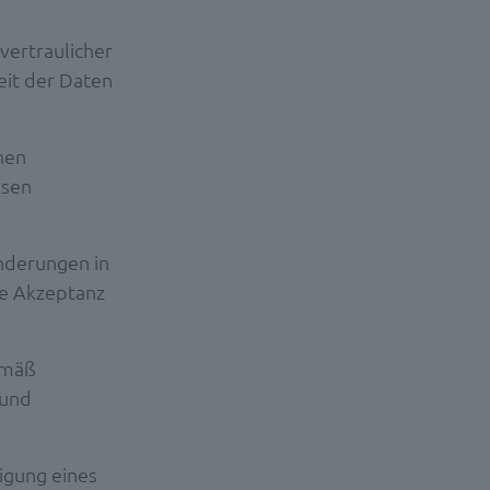
 vertraulicher
eit der Daten
hen
ssen
nderungen in
ie Akzeptanz
emäß
 und
igung eines