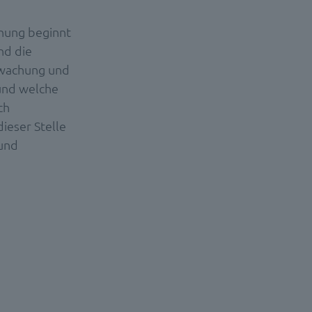
hnung beginnt
nd die
rwachung und
 und welche
ch
ieser Stelle
 und