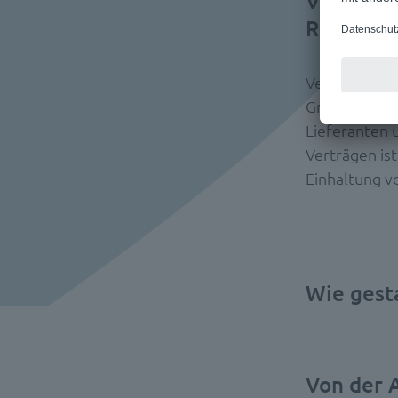
Vertrags
Rechtsab
Verträge sin
Grundlage fü
Lieferanten 
Verträgen is
Einhaltung v
Wie gesta
Von der 