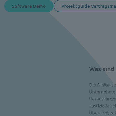
Software Demo
Projektguide Vertrags
Was sind
Die Digitalis
Unternehmens
Herausforderu
Justiziariat 
Übersicht ze