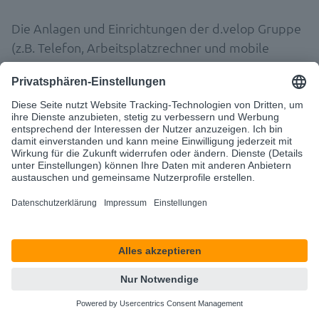
Die Anlagen und Einrichtungen der d.velop Gruppe
(z.B. Telefon, Arbeitsplatzrechner und mobile
Endgeräte, einschließlich Software und
Internet/Intranet) dürfen nur dienstlich genutzt
werden. Ausnahmen und gegebenenfalls Bezahlung
werden gesondert geregelt.
In keinem Fall dürfen Informationen abgerufen oder
weitergegeben werden, die zu Rassenhass,
Gewaltverherrlichung oder anderen Straftaten
aufrufen oder einen Inhalt haben, der vor dem
jeweiligen kulturellen Hintergrund sexuell anstößig
ist. Mitglieder der Unternehmensleitungen
verpflichten sich hierzu freiwillig.