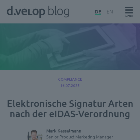
Zum
d.velop
DE
EN
Inhalt
MENÜ
Blog
springen
COMPLIANCE
16.07.2025
Elektronische Signatur Arten
nach der eIDAS-Verordnung
Mark Kesselmann
Senior Product Marketing Manager