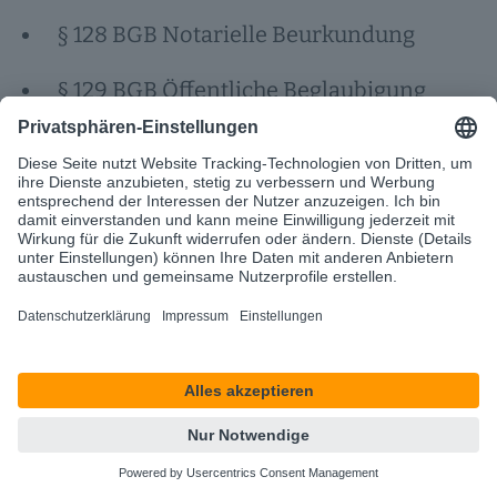
§ 128 BGB Notarielle Beurkundung
§ 129 BGB Öffentliche Beglaubigung
Mit der zunehmenden Digitalisierung rückt die
elektronische Signatur immer mehr in den Fokus, da sie
eine effiziente Methode bietet, um Formvorschriften
rechtskonform zu erfüllen. Die Nichteinhaltung einer
Formvorschrift kann schwerwiegende rechtliche
Konsequenzen haben. Wenn eine gesetzlich
vorgeschriebene Formvorschrift nicht beachtet wird,
führt dies in der Regel zur Nichtigkeit des betreffenden
Rechtsgeschäfts. Ein Vertrag, der ohne die Einhaltung
der erforderlichen Formvorschrift geschlossen wird, ist