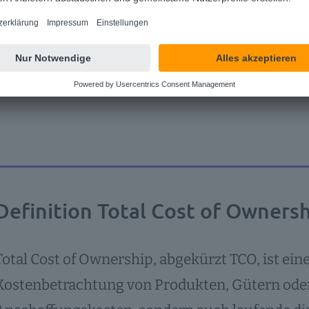
iesenen monatlichen SaaS-Gebühren alle relev
Premises kann dies unter Umständen nicht ganz
lsweise den einmaligen Kaufpreis für die ein
ch zu zahlende Softwarepflege- und Wartungsg
Definition Total Cost of Ownersh
Total Cost of Ownership, abgekürzt TCO, ist ein
Kostenbetrachtung von Produkten, Gütern oder S