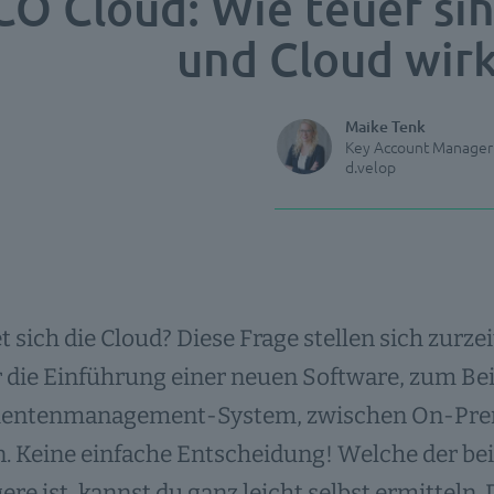
CO Cloud: Wie teuer si
und Cloud wirk
Maike Tenk
Key Account Manager
d.velop
 sich die Cloud? Diese Frage stellen sich zurz
r die Einführung einer neuen Software, zum Be
ntenmanagement-System, zwischen On-Premi
 Keine einfache Entscheidung! Welche der bei
ere ist, kannst du ganz leicht selbst ermitteln. D