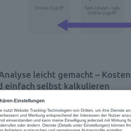
Analyse leicht gemacht – Kosten
 einfach selbst kalkulieren
rlichen Kosten im Falle einer Cloud-Lösung sin
eren. Cloud-Anbieter stellen in der Regel sämt
htlich und transparent in der Angebotserstellun