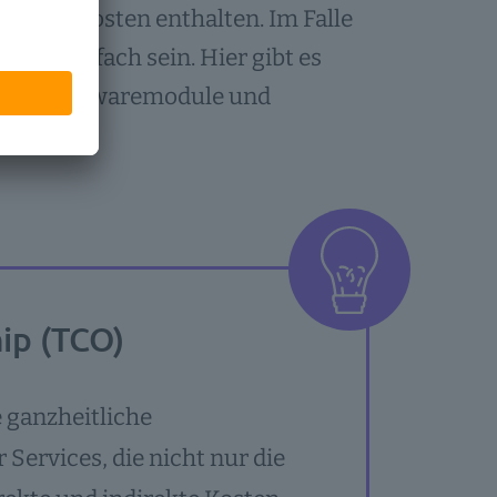
anten Kosten enthalten. Im Falle
 so einfach sein. Hier gibt es
zelnen Softwaremodule und
ebühren.
ip (TCO)
e ganzheitliche
ervices, die nicht nur die