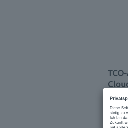
TCO-
Cloud
Die jäh
kalkuli
übersic