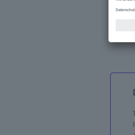
ausgew
von On-
beispie
jährli