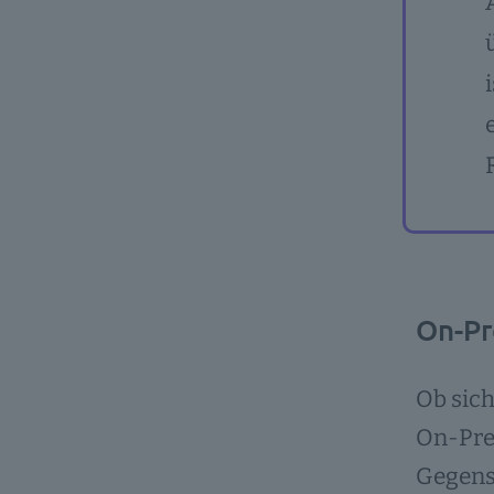
On-Pr
Ob sich
On-Pre
Gegensa