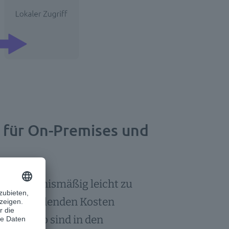
 für On-Premises und
d verhältnismäßig leicht zu
liche anfallenden Kosten
g dar. So sind in den