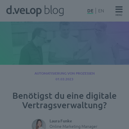
Zum
d.velop
DE
EN
Inhalt
MENÜ
Blog
springen
AUTOMATISIERUNG VON PROZESSEN
01.03.2023
Benötigst du eine digitale
Vertragsverwaltung?
Laura Funke
Online Marketing Manager