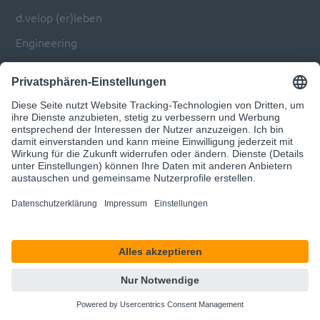
d.velop (er)leben
Engineering
Automatisierung von Prozessen
Transformation von Branchen & Märkten
Über uns
Karriere
d.velop Gruppe
d.velop Software
Kontaktiere uns