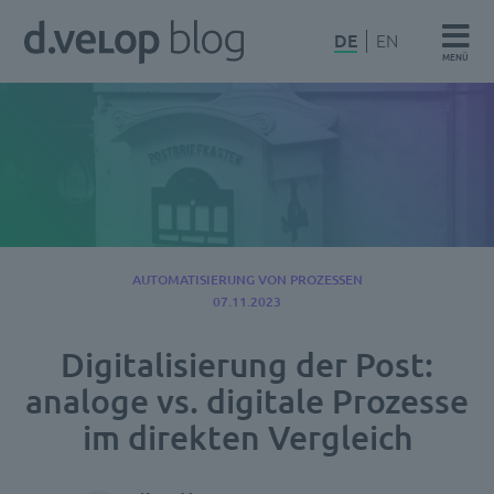
Zum
d.velop
DE
EN
Inhalt
MENÜ
Blog
springen
AUTOMATISIERUNG VON PROZESSEN
07.11.2023
Digitalisierung der Post:
analoge vs. digitale Prozesse
im direkten Vergleich