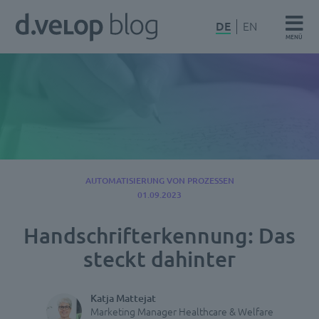
Zum
d.velop
DE
EN
Inhalt
MENÜ
Blog
springen
AUTOMATISIERUNG VON PROZESSEN
01.09.2023
Handschrifterkennung: Das
steckt dahinter
Katja Mattejat
Marketing Manager Healthcare & Welfare