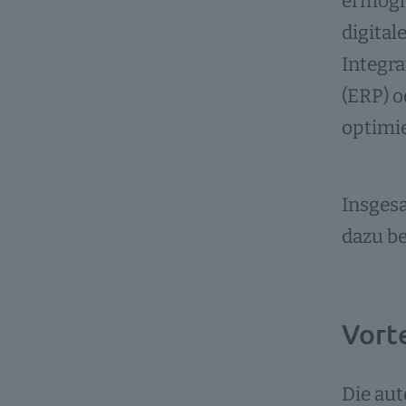
ermögli
digital
Integra
(ERP) 
optimie
Insgesa
dazu be
Vort
Die aut