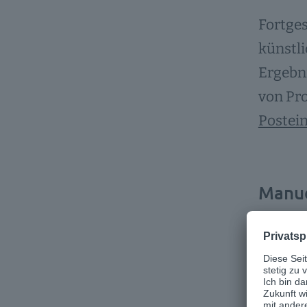
Fortge
künstli
Ergebni
von Pr
Postei
Manue
Die Dok
manuel
Bei der