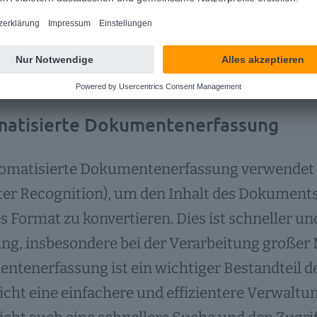
ntenerfassung umfasst sowohl strukturierte 
nummer) als auch unstrukturierte Daten (wie T
.
atisierte Dokumentenerfassung
tomatisierte Dokumentenerfassung verwendet
er Recognition), um den Inhalt des Dokuments 
es Format zu konvertieren. Dies ist schneller un
ung, insbesondere bei der Verarbeitung große
ntenerfassung ist ein wichtiger Bestandteil
cht eine einfachere und effizientere Verwalt