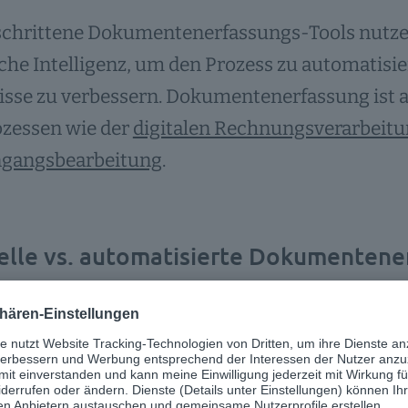
schrittene Dokumentenerfassungs-Tools nutze
che Intelligenz, um den Prozess zu automatisi
sse zu verbessern. Dokumentenerfassung ist a
ozessen wie der
digitalen Rechnungsverarbeit
ngangsbearbeitung
.
lle vs. automatisierte Dokumentene
umentenerfassung kann manuell oder automatis
len Erfassung wird die Erfassung von Mitarbe
 automatisierten Variante übernimmt eine Soft