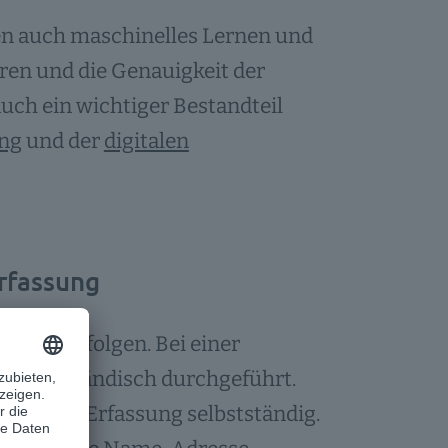
n auch maschinelles Lernen und
eren und die Genauigkeit der
uch ein wichtiger Bestandteil
ung
und der
digitalen
rfassung
iert erfolgen. Bei einer
itenden händisch durchgeführt.
ware die Erfassung selbstständig.