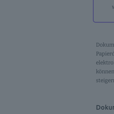
Dokume
Papier
elektr
können
steiger
Dokum