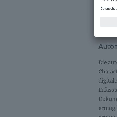
Dokume
Telefon
E-Mail)
Autom
Die au
Charact
digital
Erfass
Dokume
ermögli