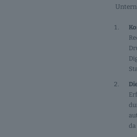
Untern
Ko
Re
Dru
Di
St
Di
Er
du
au
da