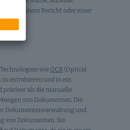
Daten (wie Name, Adresse,
ext aus einem Bericht oder einer
 Technologien wie
OCR
(Optical
zu extrahieren und in ein
d präziser als die manuelle
r Mengen von Dokumenten. Die
 der Dokumentenverwaltung und
ung von Dokumenten. Sie