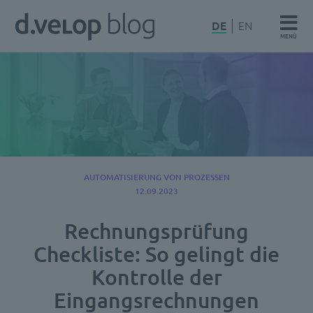
Zum
d.velop
DE
EN
Inhalt
MENÜ
Blog
springen
AUTOMATISIERUNG VON PROZESSEN
12.09.2023
Rechnungsprüfung
Checkliste: So gelingt die
Kontrolle der
Eingangsrechnungen