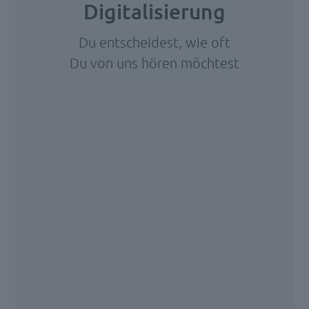
Digitalisierung
der
Verarbeitung
Du entscheidest, wie oft
eingehender
Du von uns hören möchtest
Rechnungen.
Es
Wir
stellt
benötigen
Ihre
eine
Zustimmung,
zentrale
um den
Schnittstelle
HubSpot
[…]
Forms-
Service zu
laden!
Wir
verwenden
HubSpot