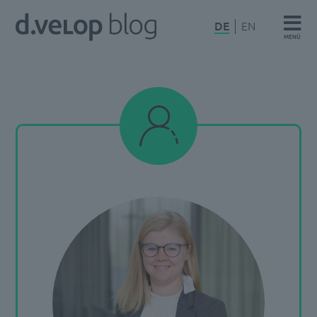
Zum
d.velop
DE
EN
Inhalt
MENÜ
Blog
springen