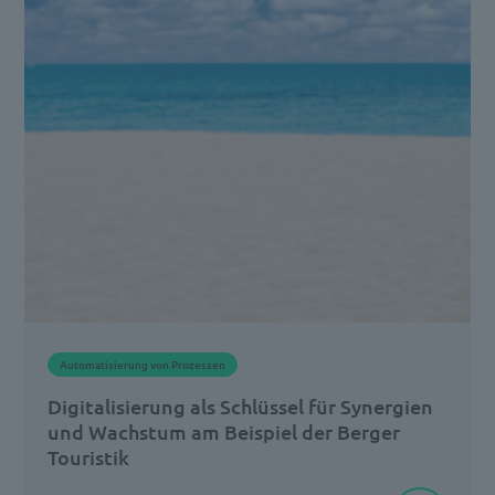
Rechnungen
ausstellen
und
verarbeiten,
hat
sich
in
den
letzten
Jahren
grundlegend
Automatisierung von Prozessen
gewandelt.
Digitalisierung als Schlüssel für Synergien
Anstelle
und Wachstum am Beispiel der Berger
[…]
Touristik
„Wer