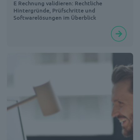
E Rechnung validieren: Rechtliche
Hintergründe, Prüfschritte und
Softwarelösungen im Überblick
Die
E-
Rechnungspflicht
für
den
B2B-
Sektor
befindet
sich
mitten
in
der
Einführung