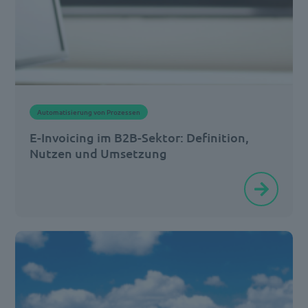
–
seit
dem
01.01.2025
greift
Automatisierung von Prozessen
bereits
E-Invoicing im B2B-Sektor: Definition,
die
Nutzen und Umsetzung
Empfangspflicht
Die
für
Art
[…]
und
Weise,
wie
Unternehmen
ihre