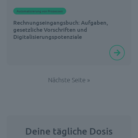
Unternehmen
Automatisierung von Prozessen
in
Rechnungseingangsbuch: Aufgaben,
Deutschland
gesetzliche Vorschriften und
auf
Digitalisierungspotenziale
[…]
Ein
Rechnungseingangsbuch,
oder
kurz
Nächste Seite »
auch
Rechnungsbuch,
ist
ein
wichtiger
Bestandteil
Deine tägliche Dosis
bei