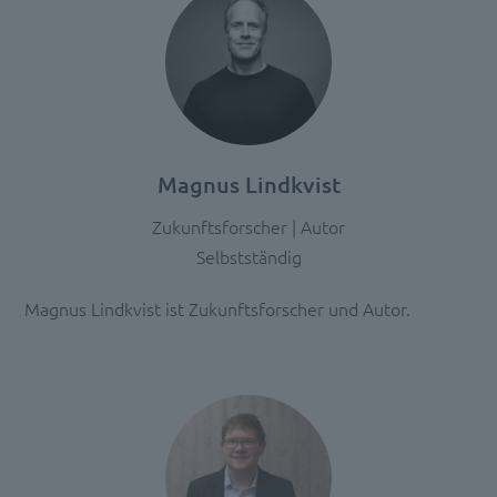
und
stimmen
Sie
der
Nutzung
des
Service
Magnus Lindkvist
zu,
um
Zukunftsforscher | Autor
diese
Selbstständig
Inhalte
anzuzeigen.
Magnus Lindkvist ist Zukunftsforscher und Autor.
Mehr
Informationen
Akzeptieren
powered
by
Usercentrics