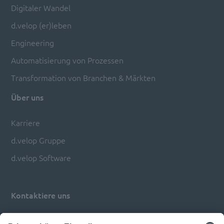
Digitaler Wandel
d.velop (er)leben
Engineering
Automatisierung von Prozessen
Transformation von Branchen & Märkten
Über uns
Karriere
d.velop Gruppe
d.velop Software
Kontaktiere uns