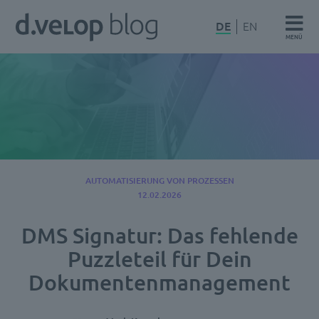
Zum
d.velop
DE
EN
Inhalt
MENÜ
Blog
springen
AUTOMATISIERUNG VON PROZESSEN
12.02.2026
DMS Signatur: Das fehlende
Puzzleteil für Dein
Dokumentenmanagement