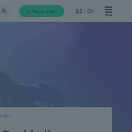
DE
EN
Software Demo
Suche
MENÜ
03.2021