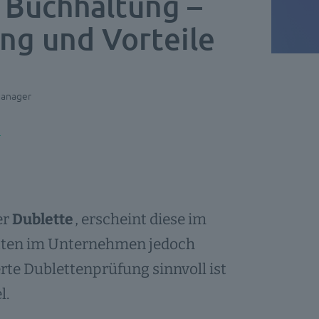
 Buchhaltung –
ung und Vorteile
Manager
er
Dublette
, erscheint diese im
etten im Unternehmen jedoch
rte Dublettenprüfung sinnvoll ist
l.