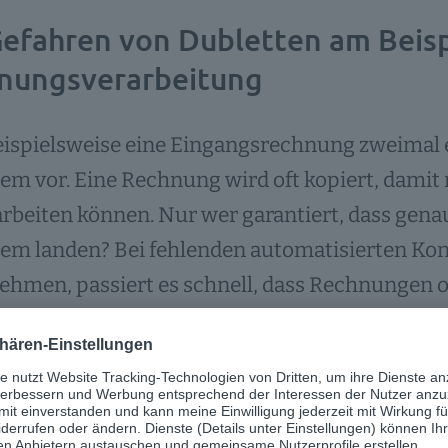
Gefahren von Dubletten am Beispi
nungsverarbeitung
ispielsweise eine Eingangsrechnung zweimal e
em vor. Eine Rechnung wird oft kopiert, damit
arbeiten können. Nur wer garantiert, dass gen
tem landen? Bei fehlenden automatisierten K
ehmen, passiert es schnell, dass Rechnungen 
 im System vorliegen.
Rechnungskopien können teuer für Unternehme
ehmen verlieren rund 300.000 US-Dollar pro J
 werden.²