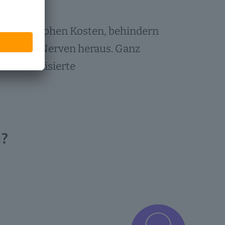
ren zu hohen Kosten, behindern
rn unsere Nerven heraus. Ganz
e automatisierte
g?