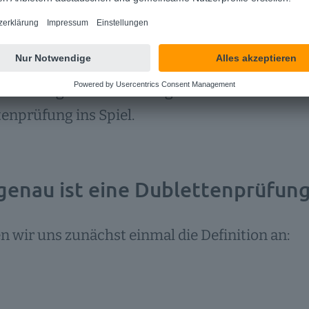
 wir zusammen: Dubletten im Unternehmen füh
iter:innen in ihrer täglichen Arbeit und forde
ine Lösung muss her. Und genau hier kommt di
enprüfung ins Spiel.
genau ist eine Dublettenprüfun
 wir uns zunächst einmal die Definition an: