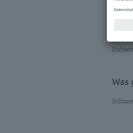
Fassen
Mitarbe
klar: E
Dublett
Was 
Schauen