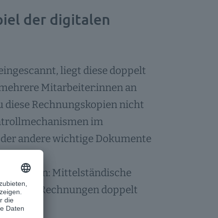
el der digitalen
ingescannt, liegt diese doppelt
 mehrere Mitarbeiter:innen an
au diese Rechnungskopien nicht
ontrollmechanismen im
oder andere wichtige Dokumente
n werden: Mittelständische
ahr, weil Rechnungen doppelt