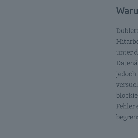
Waru
Dublett
Mitarbe
unter d
Datenät
jedoch 
versuch
blockie
Fehler 
begrenz