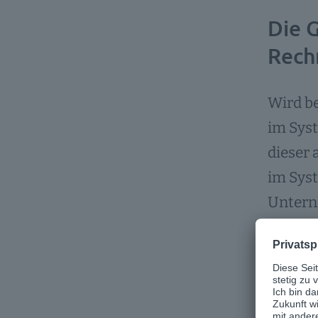
Die 
Rech
Wird be
im Syst
dieser 
im Sys
Untern
doppelt
Diese 
Untern
bezahlt