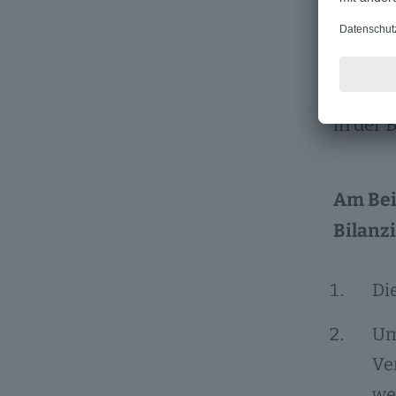
nicht n
Durch d
in der 
Am Bei
Bilanz
Di
Um
Ve
we