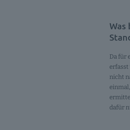
Was b
Stan
Da für 
erfass
nicht n
einmal,
ermitt
dafür 