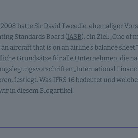
 2008 hatte Sir David Tweedie, ehemaliger Vors
ting Standards Board (
IASB
), ein Ziel: „One of
in an aircraft that is on an airline’s balance shee
liche Grundsätze für alle Unternehmen, die n
gslegungsvorschriften „International Financi
eren, festlegt. Was IFRS 16 bedeutet und welch
wir in diesem Blogartikel.