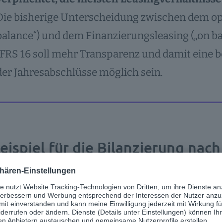
Die bisherige Unterscheidung zwischen dem ope
balance“) und dem Finanzierungsleasing („on bal
IFRS 16 soll mehr Transparenz und damit eine b
der Jahresabschlüsse möglich sein.
eispiel für die Bilanzierung nach
isches Beispiel aus dem Alltag: Die Firmenwag
als Aufwände in der Bilanz geführt. Die Leas
chäftsführung der Tochter archiviert. Die eigen