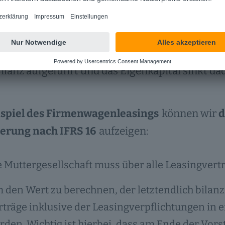
egativ auf das Eigenkapital aus.
ie Bilanzierung nach IFRS 16 werden die Firm
Bilanz aufgeführt und das Eigenkapital sinkt da
spiel des Firmenwagenleasings
können wir
d
ierung nach IFRS 16
aufzeigen:
e Muttergesellschaft muss über alle Leasingvert
 den Wert zu berechnen, der letztendlich bilan
rträge inklusive der Leasingverpflichtungen in 
rden. Wichtig ist hierbei, dass am Ende der Vor