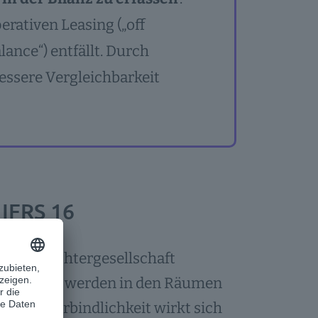
rativen Leasing („off
ance“) entfällt. Durch
essere Vergleichbarkeit
 IFRS 16
en der Tochtergesellschaft
ingverträge werden in den Räumen
tliche Verbindlichkeit wirkt sich