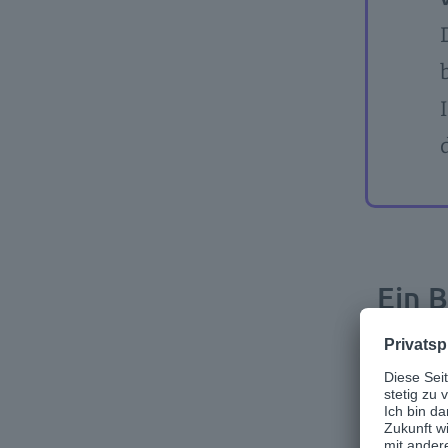
Ein B
Ein typ
werden 
der Ges