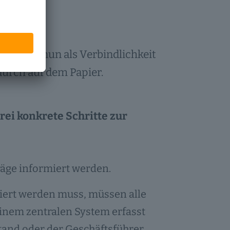
enwagen nun als Verbindlichkeit
durch auf dem Papier.
rei konkrete Schritte zur
räge informiert werden.
ziert werden muss, müssen alle
einem zentralen System erfasst
stand oder der Geschäftsführer