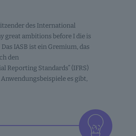
itzender des International
 my great ambitions before I die is
t.“ Das IASB ist ein Gremium, das
ach den
al Reporting Standards” (IFRS)
e Anwendungsbeispiele es gibt,