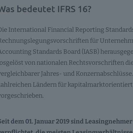
Was bedeutet IFRS 16?
Die International Financial Reporting Standards
Rechnungslegungsvorschriften für Unternehme
Accounting Standards Board (IASB) herausgege
losgelöst von nationalen Rechtsvorschriften die
vergleichbarer Jahres- und Konzernabschlüsse.
zahlreichen Ländern für kapitalmarktorientie
vorgeschrieben.
Seit dem 01. Januar 2019 sind Leasingnehmer
verpflichtet, die meisten Leasingverhältnisse