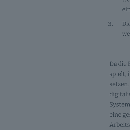
ei
Di
we
Da die 
spielt,
setzen.
digita
System 
eine ge
Arbeits