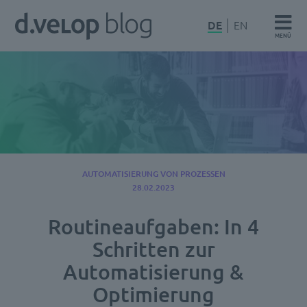
Zum
d.velop
DE
EN
Inhalt
MENÜ
Blog
springen
AUTOMATISIERUNG VON PROZESSEN
28.02.2023
Routineaufgaben: In 4
Schritten zur
Automatisierung &
Optimierung