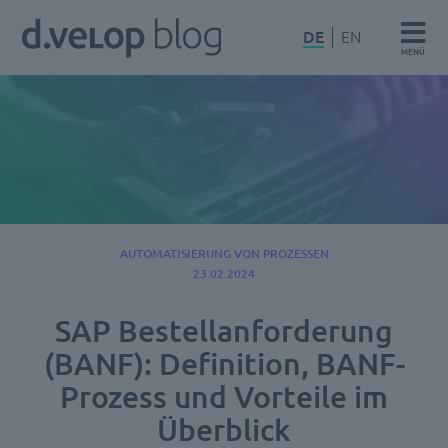
Zum
d.velop
DE
EN
Inhalt
MENÜ
Blog
springen
AUTOMATISIERUNG VON PROZESSEN
23.02.2024
SAP Bestellanforderung
(BANF): Definition, BANF-
Prozess und Vorteile im
Überblick