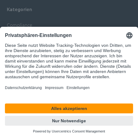
Kategorien
Compliance
Digitaler Wandel
d.velop (er)leben
Engineering
Automatisierung von Prozessen
Transformation von Branchen & Märkten
Über uns
Karriere
d.velop Gruppe
d.velop Software