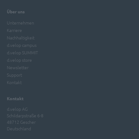
Über uns
Unternehmen
Karriere
Nachhaltigkeit
d.velop campus
d.velop SUMMIT
d.velop store
Newsletter
Support
Kontakt
Kontakt
d.velop AG
Schildarpstraße 6-8
48712 Gescher
Deutschland