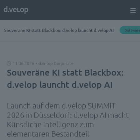
Souveräne KI statt Blackbox: d.velop launcht d.velop AI
Softwar
11.06.2026
d.velop Corporate
Souveräne KI statt Blackbox:
d.velop launcht d.velop AI
Launch auf dem d.velop SUMMIT
2026 in Düsseldorf: d.velop AI macht
Künstliche Intelligenz zum
elementaren Bestandteil