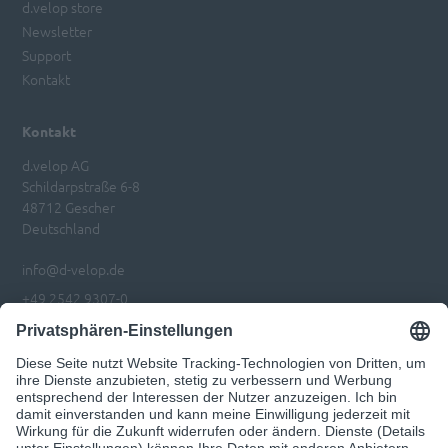
d.velop store
Newsletter
Support
Kontakt
Kontakt
d.velop AG
Schildarpstraße 6-8
48712 Gescher
Deutschland
info@d-velop.de
+49 2542 9307-0