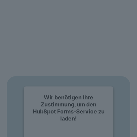
DEMO & BERATUNG
Sie möchten die Software live
erleben? Kein Problem!
Einfach Formular ausfüllen und individuelle Live Demo
anfordern.
Wir benötigen Ihre
Zustimmung, um den
HubSpot Forms-Service zu
laden!