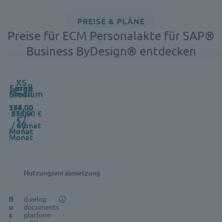
PREISE & PLÄNE
Preise für ECM Personalakte für SAP®
Business ByDesign® entdecken
XS
Feature
Large
Small
Medium
Small
164,00
375,00
276,50 €
85,00
€ /
€ /
/ Monat
€ /
Monat
Monat
Monat
Nutzungsvoraussetzung
B
B
B
B
d.velop
u
u
u
u
documents
s
s
s
s
platform