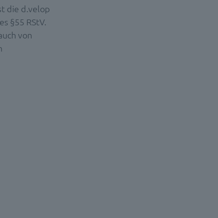
t die d.velop
es §55 RStV.
 auch von
n