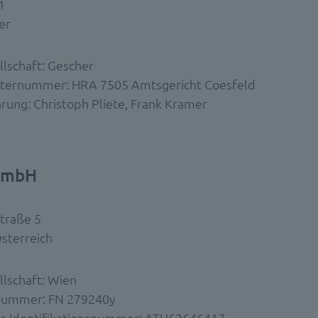
1
er
llschaft: Gescher
sternummer: HRA 7505 Amtsgericht Coesfeld
rung: Christoph Pliete, Frank Kramer
GmbH
traße 5
sterreich
llschaft: Wien
nummer: FN 279240y
r-Identifikationsnummer: ATU62646417