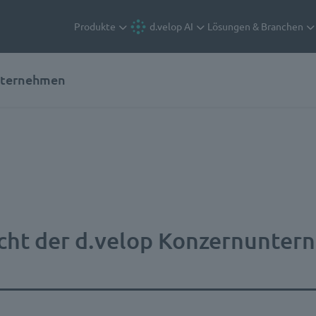
Produkte
d.velop AI
Lösungen & Branchen
unternehmen
cht der d.velop Konzernunte