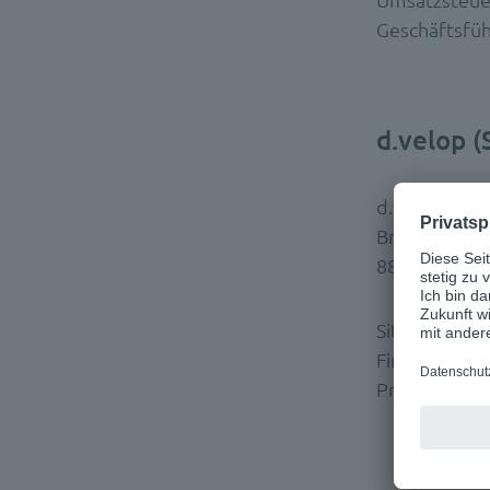
Geschäftsfüh
d.velop 
d.velop (Sch
Brügglistrass
8852 Altend
Sitz der Gese
Firmennumme
Präsident de