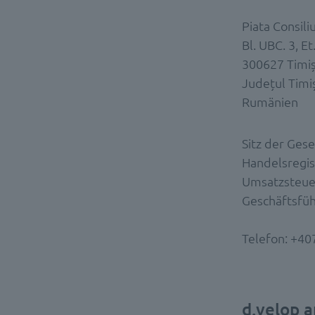
Piata Consili
Bl. UBC. 3, Et
300627 Timi
Județul Timi
Rumänien
Sitz der Gese
Handelsreg
Umsatzsteue
Geschäftsfüh
Telefon: +4
d.velop 