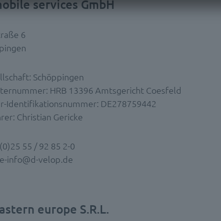
mobile services GmbH
raße 6
pingen
ellschaft: Schöppingen
sternummer: HRB 13396 Amtsgericht Coesfeld
r-Identifikationsnummer: DE278759442
er: Christian Gericke
(0)25 55 / 92 85 2-0
le-info@d-velop.de
astern europe S.R.L.