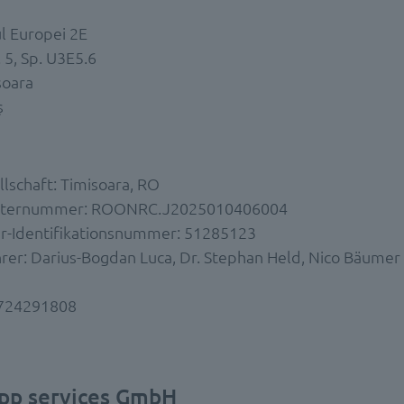
ul Europei 2E
. 5, Sp. U3E5.6
șoara
ș
llschaft: Timisoara, RO
isternummer: ROONRC.J2025010406004
r-Identifikationsnummer: 51285123
rer: Darius-Bogdan Luca, Dr. Stephan Held, Nico Bäumer
0724291808
app services GmbH