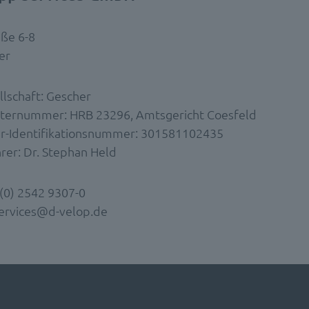
aße 6-8
er
llschaft: Gescher
sternummer: HRB 23296, Amtsgericht Coesfeld
r-Identifikationsnummer: 301581102435
rer: Dr. Stephan Held
 (0) 2542 9307-0
services@d-velop.de