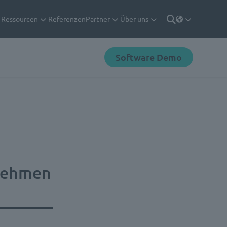
Ressourcen
Referenzen
Partner
Über uns
Deutsch
Suche
Software Demo
rnehmen