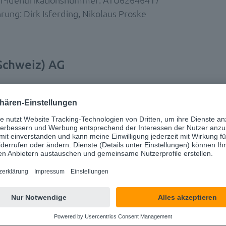
rung: Dirk Isferding, Nikolaus Proske
(Schweiz) AG
weiz) AG
e 2
orf
llschaft: Altendorf
r: CHE 113.359.959
s Verwaltungsrats: Dr. Stephan Held