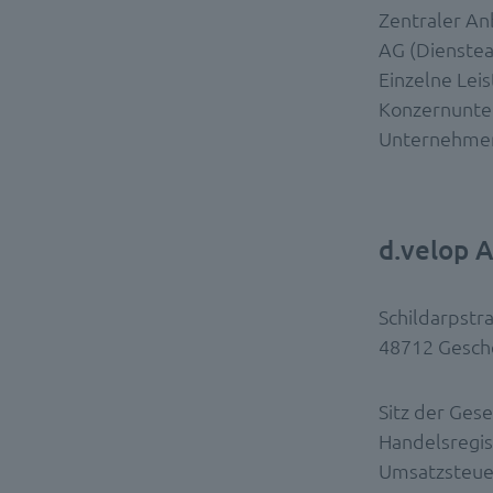
Zentraler An
AG (Dienstea
Einzelne Lei
Konzernunte
Unternehmen
d.velop 
Schildarpstr
48712 Gesch
Sitz der Gese
Handelsregi
Umsatzsteue