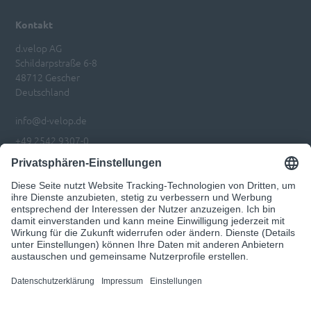
Kontakt
d.velop AG
Schildarpstraße 6-8
48712 Gescher
Deutschland
info@d-velop.de
+49 2542 9307-0
Impressum
Datenschutz
Privatsphären-Einstellungen anpassen