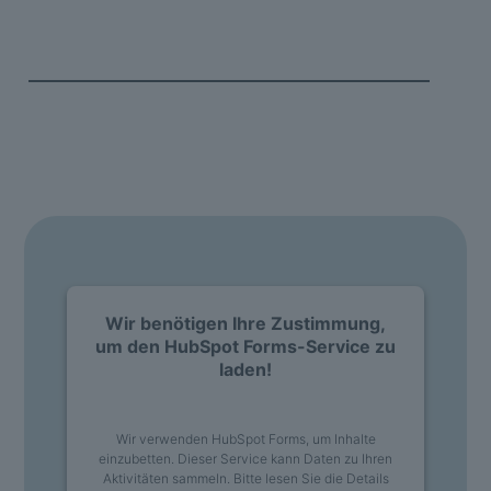
Unterschrift in Ihrer Branche
Vereinbaren Sie Ihr persönliches Erstgespräch
mit
anschließender Live-Demo und lassen Sie sich von
unseren Signaturexperten:innen unverbindlich
beraten!
Wir benötigen Ihre Zustimmung,
um den HubSpot Forms-Service zu
laden!
Wir verwenden HubSpot Forms, um Inhalte
einzubetten. Dieser Service kann Daten zu Ihren
Aktivitäten sammeln. Bitte lesen Sie die Details