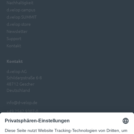
Nachhaltigkeit
d.velop campus
d.velop SUMMIT
d.velop store
Newsletter
Support
Kontakt
Kontakt
d.velop AG
Schildarpstraße 6-8
48712 Gescher
Deutschland
info@d-velop.de
+49 2542 9307-0