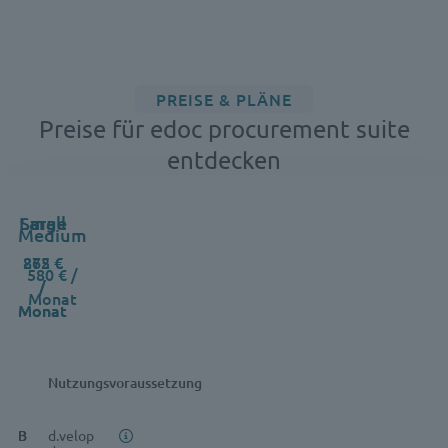
PREISE & PLÄNE
Preise für edoc procurement suite
entdecken
Large
Small
Feature
Medium
265 €
872 €
580 € /
/
/
Monat
Monat
Monat
Nutzungsvoraussetzung
B
B
B
d.velop