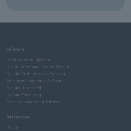
Mehr Informationen
Akzeptieren
powered by
Usercentrics Consent
Management Platform
Software
d.velop content platform
Dokumentenmanagement-System
Digitale Rechnungsverarbeitung
Vertragsmanagement-Software
Digitale Unterschrift
Digitale Zustellung
Prozessmanagement-Software
Ressourcen
Presse