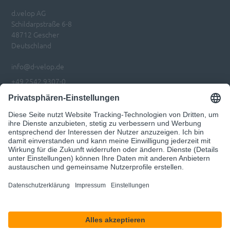
d.velop AG
Schildarpstraße 6-8
48712 Gescher
Deutschland
info@d-velop.de
+49 2542 9307-0
Impressum
Datenschutz
Privatsphären-Einstellungen anpassen
Code of Conduct