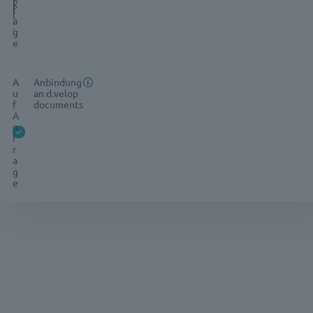
k
l
l
r
l
.
.
a
.
g
e
A
Anbindung
u
an d.velop
f
documents
A
n
f
r
a
g
e