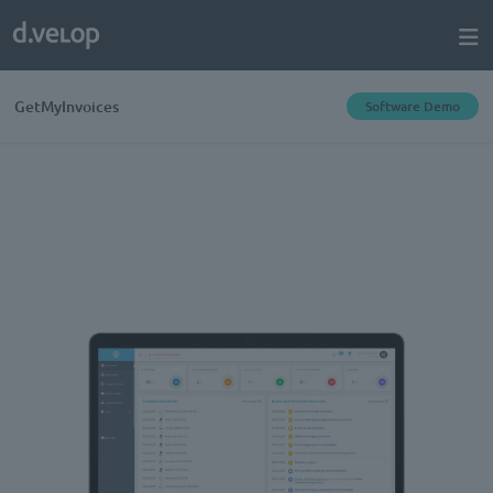
GetMyInvoices
Software Demo