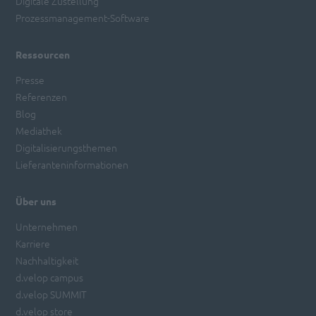
Digitale Zustellung
Prozessmanagement-Software
Ressourcen
Presse
Referenzen
Blog
Mediathek
Digitalisierungsthemen
Lieferanteninformationen
Über uns
Unternehmen
Karriere
Nachhaltigkeit
d.velop campus
d.velop SUMMIT
d.velop store