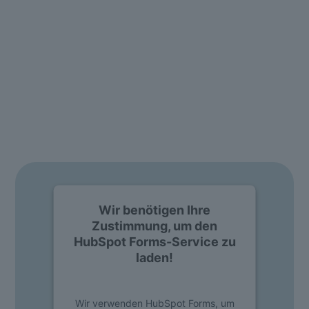
DEMO & BERATUNG
Sie möchten die Software live
erleben? Kein Problem!
Einfach Formular ausfüllen und individuelle Live Demo
anfordern.
Wir benötigen Ihre
Zustimmung, um den
HubSpot Forms-Service zu
laden!
Wir verwenden HubSpot Forms, um