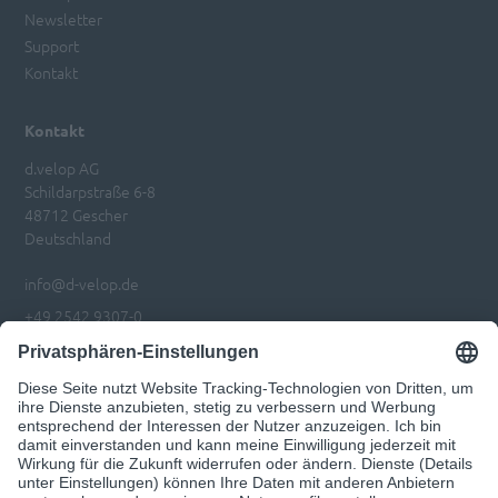
Newsletter
Support
Kontakt
Kontakt
d.velop AG
Schildarpstraße 6-8
48712 Gescher
Deutschland
info@d-velop.de
+49 2542 9307-0