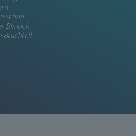
ern
en schon
er Bereich
n Bruchteil