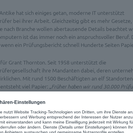
Antike hat sich einiges getan, moderne IT unterstützt
üfer bei ihrer Arbeit. Gleichzeitig gibt es mehr Gesetze,
Je nach Branche wollen abertausende Details beachtet 
omputern ist das immer noch ein anspruchsvoller Beruf. D
, wenn ein Prüfungsbericht schnell Hunderte Seiten Papie
 für Grant Thornton. Seit 1958 unterstützt die
rüfergesellschaft ihre Mandanten dabei, deren unterne
irklichen. Mit rund 1500 Beschäftigten an elf Standorten
entsteht viel Papier:
„Früher haben wir rund 30.000 Prüfu
, beschreibt
ckt, mit insgesamt bis zu drei Millionen Seiten“