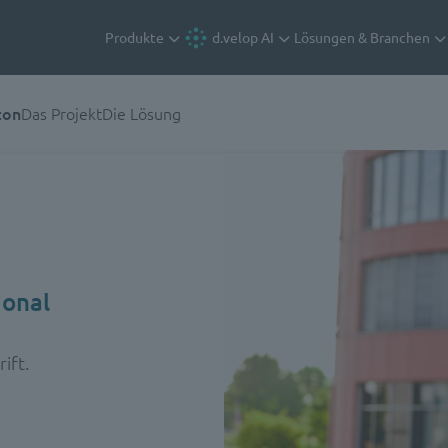
Produkte
d.velop AI
Lösungen & Branchen
ton
Das Projekt
Die Lösung
ional
ift.