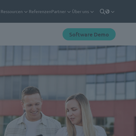
Ressourcen
Referenzen
Partner
Über uns
Deutsch
Suche
Software Demo