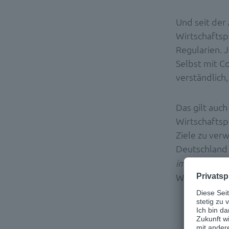
Und seit der 
Wirtschaftspr
Regularien. 
Selbst mit C
verständlich
Das gilt auch
Wirtschaftsp
Ziele zu verw
Deutschland 
im Jahr gedru
Wiesauer.