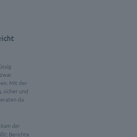
eicht
üssig
h zwar
en. Mit der
g, sicher und
geraten da
n kam der
ißt: Berichte