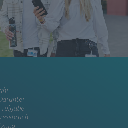
ahr
 Darunter
 Freigabe
ozessbruch
tzung,