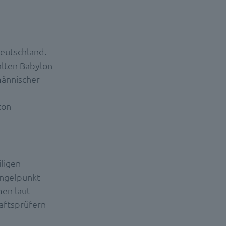
Deutschland.
alten Babylon
männischer
ton
ligen
Angelpunkt
men laut
aftsprüfern