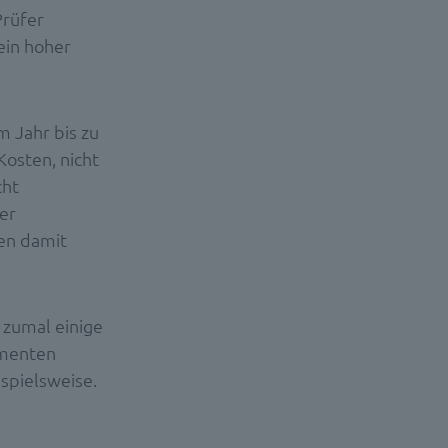
Prüfer
 ein hoher
m Jahr bis zu
Kosten, nicht
cht
der
en damit
 zumal einige
umenten
spielsweise.