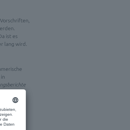
 Vorschriften,
werden.
a ist es
r lang wird.
hmerische
 in
ngsberichte
 Philipp