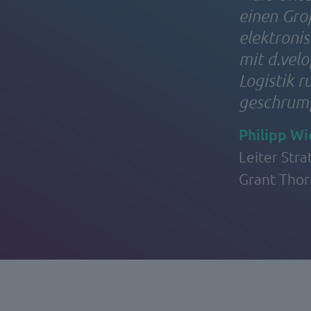
einen Groß
elektronis
mit d.vel
Logistik r
geschrumpf
Philipp Wi
Leiter Stra
Grant Thor