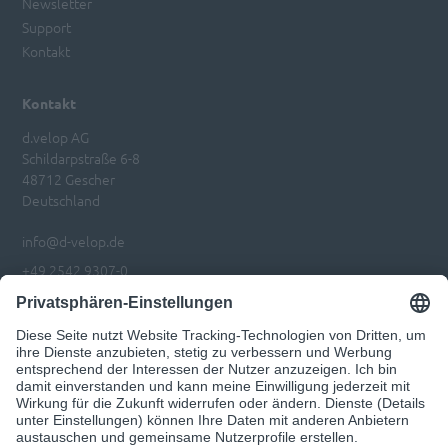
Newsletter
Support
Kontakt
Kontakt
d.velop AG
Schildarpstraße 6-8
48712 Gescher
Deutschland
info@d-velop.de
+49 2542 9307-0