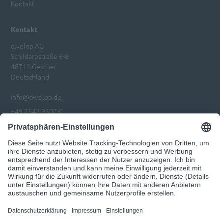
Kontakt
Kontakt
d.velop AG
Schildarpstraße 6-8
48712 Gescher
Deutschland
info@d-velop.de
+49 2542 9307-0
Impressum
Datenschutz