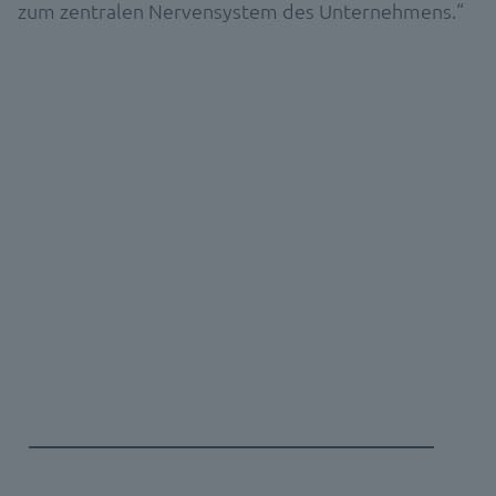
zum zentralen Nervensystem des Unternehmens.“
SOFTWARE DEMO
Erfahren Sie mehr über die d.velop
Software für Ihre Branche
Vereinbaren Sie Ihr persönliches Erstgespräch
mit
anschließender Live-Demo und lassen Sie sich von
unseren Experten:innen unverbindlich beraten!