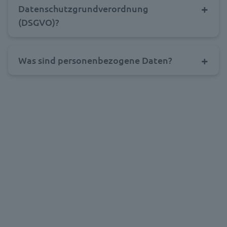
Datenschutzgrundverordnung
(DSGVO)?
Was sind personenbezogene Daten
?
DEMO SAP PERSONALAKTE
d.velop SAP-Lösungen live erleben