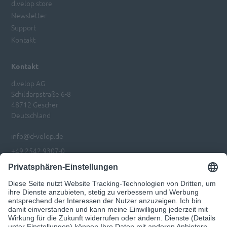
d.velop store
Newsletter
Support
Kontakt
Kontakt
d.velop AG
Schildarpstraße 6-8
48712 Gescher
Deutschland
info@d-velop.de
+49 2542 9307-0