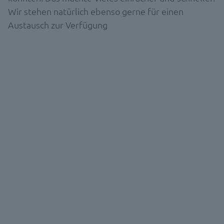
Wir stehen natürlich ebenso gerne für einen
Austausch zur Verfügung
DEMO & BERATUNG
Wir verknüpfen Daten und
verbinden Menschen. Und freuen
uns auf Ihre Nachricht.