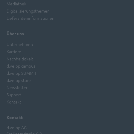
Mediathek
Digitalisierungsthemen
Lieferanteninformationen
Über uns
Unternehmen
Karriere
Nachhaltigkeit
d.velop campus
d.velop SUMMIT
d.velop store
Newsletter
Support
Kontakt
Kontakt
d.velop AG
Schildarpstraße 6-8