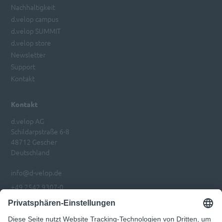
Nachhaltigkeit
d.velop campus
d.velop SUMMIT
d.velop store
Newsletter
Support
Kontakt
Kontakt
d.velop AG
Schildarpstraße 6-8
48712 Gescher
Deutschland
info@d-velop.de
+49 2542 9307-0