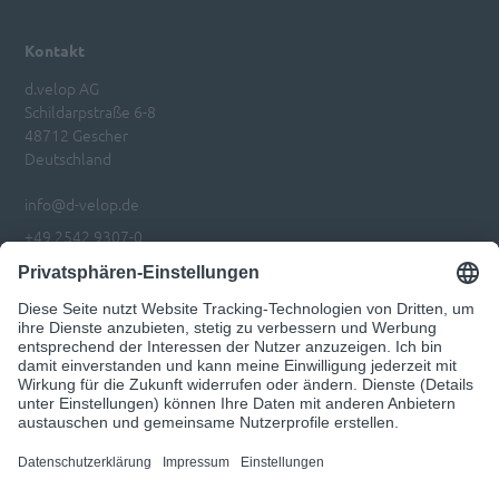
Kontakt
d.velop AG
Schildarpstraße 6-8
48712 Gescher
Deutschland
info@d-velop.de
+49 2542 9307-0
Impressum
Datenschutz
Privatsphären-Einstellungen anpassen